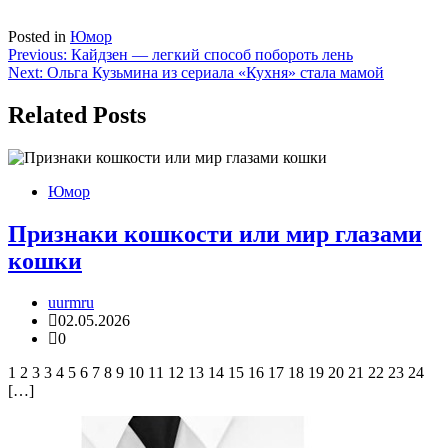
Posted in
Юмор
Навигация
Previous:
Кайдзен — легкий способ побороть лень
Next:
Ольга Кузьмина из сериала «Кухня» стала мамой
по
записям
Related Posts
Юмор
Признаки кошкости или мир глазами
кошки
uurmru
02.05.2026
0
1 2 3 3 4 5 6 7 8 9 10 11 12 13 14 15 16 17 18 19 20 21 22 23 24
[…]