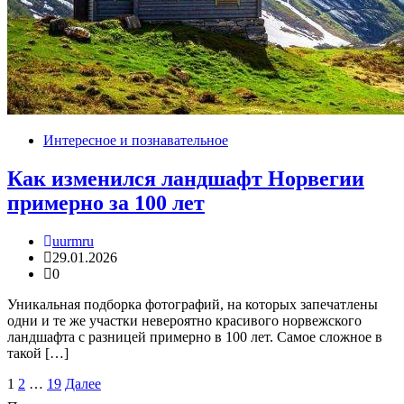
Интересное и познавательное
Как изменился ландшафт Норвегии
примерно за 100 лет
uurmru
29.01.2026
0
Уникальная подборка фотографий, на которых запечатлены
одни и те же участки невероятно красивого норвежского
ландшафта с разницей примерно в 100 лет. Самое сложное в
такой […]
Пагинация
1
2
…
19
Далее