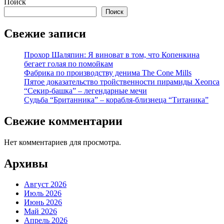
записей
Поиск
Поиск
Свежие записи
Прохор Шаляпин: Я виноват в том, что Копенкина
бегает голая по помойкам
Фабрика по производству денима The Cone Mills
Пятое доказательство тройственности пирамиды Хеопса
“Секир-башка” – легендарные мечи
Судьба “Британника” – корабля-близнеца “Титаника”
Свежие комментарии
Нет комментариев для просмотра.
Архивы
Август 2026
Июль 2026
Июнь 2026
Май 2026
Апрель 2026