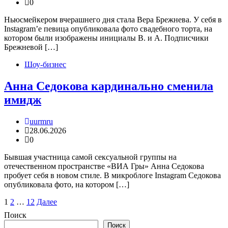
0
Ньюсмейкером вчерашнего дня стала Вера Брежнева. У себя в
Instagram’e певица опубликовала фото свадебного торта, на
котором были изображены инициалы В. и А. Подписчики
Брежневой […]
Шоу-бизнес
Анна Седокова кардинально сменила
имидж
uurmru
28.06.2026
0
Бывшая участница самой сексуальной группы на
отечественном пространстве «ВИА Гры» Анна Седокова
пробует себя в новом стиле. В микроблоге Instagram Седокова
опубликовала фото, на котором […]
Пагинация
1
2
…
12
Далее
записей
Поиск
Поиск