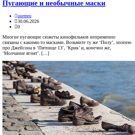
Пугающие и необычные маски
uurmru
30.06.2026
0
Многие пугающие сюжеты кинофильмов неприменно
связаны с какими-то масками. Возьмите ту же ‘Пилу’, эпопею
про Джейсона в ‘Пятнице 13’, ‘Крик’ и, конечно же,
‘Молчание ягнят’. […]