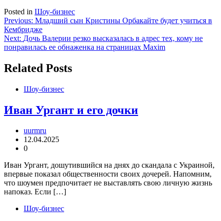
Posted in
Шоу-бизнес
Навигация
Previous:
Младший сын Кристины Орбакайте будет учиться в
Кембридже
по
Next:
Дочь Валерии резко высказалась в адрес тех, кому не
записям
понравилась ее обнаженка на страницах Maxim
Related Posts
Шоу-бизнес
Иван Ургант и его дочки
uurmru
12.04.2025
0
Иван Ургант, дошутившийся на днях до скандала с Украиной,
впервые показал общественности своих дочерей. Напомним,
что шоумен предпочитает не выставлять свою личную жизнь
напоказ. Если […]
Шоу-бизнес