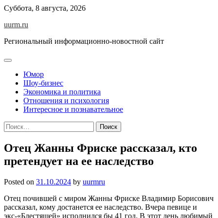
Skip
Суббота, 8 августа, 2026
to
uurm.ru
content
Региональный информационно-новостной сайт
Юмор
Шоу-бизнес
Экономика и политика
Отношения и психология
Интересное и познавательное
Найти:
Отец Жанны Фриске рассказал, кто
претендует на ее наследство
Posted on
31.10.2024
by
uurmru
Отец почившей с миром Жанны Фриске Владимир Борисович
рассказал, кому достанется ее наследство. Вчера певице и
экс-«Блестящей» исполнился бы 41 год. В этот день любимый