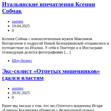
Итальянские впечатления Ксении
Собчак
uurmru
10.04.2025
0
Ксения Собчак с новоиспеченным мужем Максимом
Виторганом и подругой Никой Белоцерковской отправились в
путешествие по Италии. У себя в Твиттере и в Инстаграме
телеведущая делится фотографиями […]
Шоу-бизнес
Экс-солист «Отпетых мошенников»
сдался властям
uurmru
20.01.2025
0
Ранее мы писали о том, что экс-Отпетого мошеника Игоря
«Гарика» Богомазова объявили с федеральный розыск.