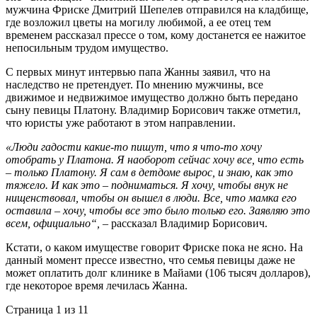
мужчина Фриске Дмитрий Шепелев отправился на кладбище,
где возложил цветы на могилу любимой, а ее отец тем
временем рассказал прессе о том, кому достанется ее нажитое
непосильным трудом имущество.
С первых минут интервью папа Жанны заявил, что на
наследство не претендует. По мнению мужчины, все
движимое и недвижимое имущество должно быть передано
сыну певицы Платону. Владимир Борисович также отметил,
что юристы уже работают в этом направлении.
«Люди гадости какие-то пишут, что я что-то хочу
отобрать у Платона. Я наоборот сейчас хочу все, что есть
– только Платону. Я сам в детдоме вырос, и знаю, как это
тяжело. И как это – подниматься. Я хочу, чтобы внук не
нищенствовал, чтобы он вышел в люди. Все, что мамка его
оставила – хочу, чтобы все это было только его. Заявляю это
всем, официально“, –
рассказал Владимир Борисович.
Кстати, о каком имуществе говорит Фриске пока не ясно. На
данный момент прессе известно, что семья певицы даже не
может оплатить долг клинике в Майами (106 тысяч долларов),
где некоторое время лечилась Жанна.
Страница 1 из 1
1