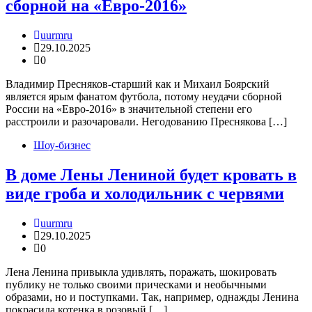
сборной на «Евро-2016»
uurmru
29.10.2025
0
Владимир Пресняков-старший как и Михаил Боярский
является ярым фанатом футбола, потому неудачи сборной
России на «Евро-2016» в значительной степени его
расстроили и разочаровали. Негодованию Преснякова […]
Шоу-бизнес
В доме Лены Лениной будет кровать в
виде гроба и холодильник с червями
uurmru
29.10.2025
0
Лена Ленина привыкла удивлять, поражать, шокировать
публику не только своими прическами и необычными
образами, но и поступками. Так, например, однажды Ленина
покрасила котенка в розовый […]