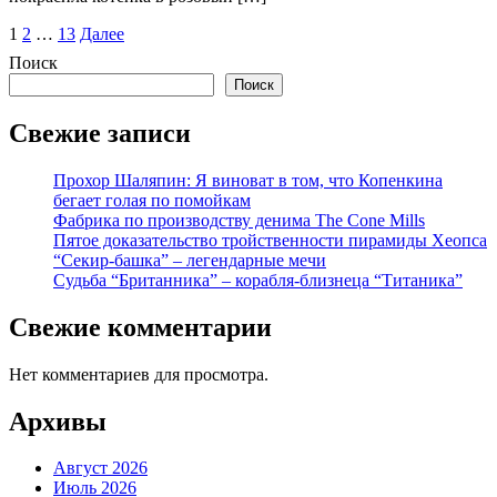
Пагинация
1
2
…
13
Далее
записей
Поиск
Поиск
Свежие записи
Прохор Шаляпин: Я виноват в том, что Копенкина
бегает голая по помойкам
Фабрика по производству денима The Cone Mills
Пятое доказательство тройственности пирамиды Хеопса
“Секир-башка” – легендарные мечи
Судьба “Британника” – корабля-близнеца “Титаника”
Свежие комментарии
Нет комментариев для просмотра.
Архивы
Август 2026
Июль 2026