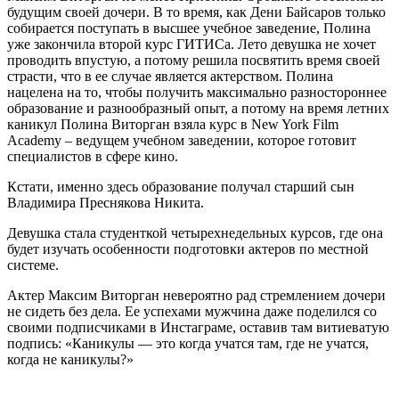
будущим своей дочери. В то время, как Дени Байсаров только
собирается поступать в высшее учебное заведение, Полина
уже закончила второй курс ГИТИСа. Лето девушка не хочет
проводить впустую, а потому решила посвятить время своей
страсти, что в ее случае является актерством. Полина
нацелена на то, чтобы получить максимально разностороннее
образование и разнообразный опыт, а потому на время летних
каникул Полина Виторган взяла курс в New York Film
Acаdemy – ведущем учебном заведении, которое готовит
специалистов в сфере кино.
Кстати, именно здесь образование получал старший сын
Владимира Преснякова Никита.
Девушка стала студенткой четырехнедельных курсов, где она
будет изучать особенности подготовки актеров по местной
системе.
Актер Максим Виторган невероятно рад стремлением дочери
не сидеть без дела. Ее успехами мужчина даже поделился со
своими подписчиками в Инстаграме, оставив там витиеватую
подпись: «Каникулы — это когда учатся там, где не учатся,
когда не каникулы?»