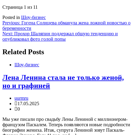
Страница 1 из 1
1
Posted in
Шоу-бизнес
Навигация
Previous:
Гогена Солнцева обманула жена ложной новостью о
беременности
по
Next:
Прохор Шаляпин поддержал общую тенденцию и
записям
опубликовал фото голой попы
Related Posts
Шоу-бизнес
Лена Ленина стала не только женой,
но и графиней
uurmru
17.05.2025
0
Мы уже писали про свадьбу Лены Лениной с миллионером-
французом Паскалем. Теперь появляются новые подробности
биографии жениха. Итак, супруга Лениной зовут Паскаль-