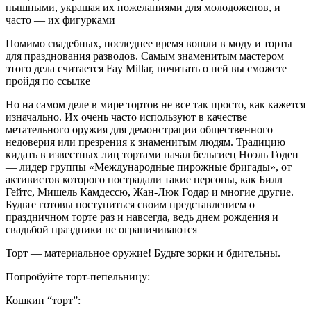
пышными, украшая их пожеланиями для молодоженов, и
часто — их фигурками
Помимо свадебных, последнее время вошли в моду и торты
для празднования разводов. Самым знаменитым мастером
этого дела считается Fay Millar, почитать о ней вы сможете
пройдя по ссылке
Но на самом деле в мире тортов не все так просто, как кажется
изначально. Их очень часто используют в качестве
метательного оружия для демонстрации общественного
недоверия или презрения к знаменитым людям. Традицию
кидать в известных лиц тортами начал бельгиец Ноэль Годен
— лидер группы «Международные пирожные бригады», от
активистов которого пострадали такие персоны, как Билл
Гейтс, Мишель Камдессю, Жан-Люк Годар и многие другие.
Будьте готовы поступиться своим представлением о
праздничном торте раз и навсегда, ведь днем рождения и
свадьбой праздники не ограничиваются
Торт — материальное оружие! Будьте зорки и бдительны.
Попробуйте торт-пепельницу:
Кошкин “торт”: