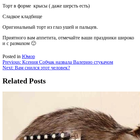
Торт в форме крысы ( даже шерсть есть)
Сладкое кладбище
Оригинальный торт из глаз ушей и пальцев.
Приятного вам аппетита, отмечайте ваши праздники широко
и с размахом 🙂
Posted in
Юмор
Навигация
Previous:
Ксения Собчак назвала Валерию стукачом
Next:
Вам снился этот человек?
по
записям
Related Posts