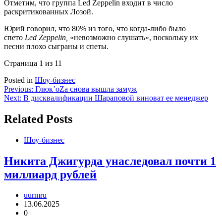
Отметим, что группа Led Zeppelin входит в число
раскритикованных Лозой.
Юрий говорил, что 80% из того, что когда-либо было
спето
Led
Zeppelin,
«невозможно слушать», поскольку их
песни плохо сыграны и спеты.
Страница 1 из 1
1
Posted in
Шоу-бизнес
Навигация
Previous:
Глюк’oZа снова вышла замуж
Next:
В дисквалификации Шараповой виноват ее менеджер
по
записям
Related Posts
Шоу-бизнес
Никита Джигурда унаследовал почти 1
миллиард рублей
uurmru
13.06.2025
0