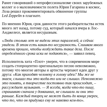
Ранее говоривший о непрофессионализме своих зарубежных
коллег и о малозначимости полета Юрия Гагарина в космос,
Лоза решил прокомментировать обвинение группы
Led
Zeppelin
в плагиате.
По мнению Юрия, срок давности этого разбирательства истек
много лет назад, потому суд, который начался вчера в Лос-
Анджелесе, является несуразным.
«Люди столько лет не видели этих параллелей, а сейчас
увидели. В этом есть какая-то несуразность. Слишком много
времени прошло, чтобы возбуждать такие дела. После
определённого срока иски не подаются», —
заявил певец.
Исполнитель хита «Плот» уверен, что в современном мире
создать стопроцентно оригинальную песню невозможно,
потому что многие авторы и артисты черпают идеи друг у
друга:
«Как приходят человеку в голову идеи? Мы же не
знаем, слышал ты это когда-то или не слышал. Невозможно
это понять, в творчестве постоянно так происходит, –
рассуждает музыкант. — Я всегда, когда что-то пишу,
спрашиваю сначала у домашних, не слышали ли они это
раньше. Каждый творец не может быть до конца уверен,
что то, что он придумал ему не навеяно кем-то».