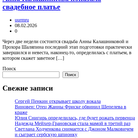
свадебное платье
uurmru
08.02.2026
0
Через две недели состоится свадьба Анны Калашниковой и
Прохора Шаляпина последний этап подготовки практически
завершился и невеста, наконец-то, определилась с платьем, в
котором скажет заветное […]
Поиск
Поиск
Свежие записи
Сергей Пенкин открывает школу вокала
Виновен: Отец Жанны Фриске обвинил Шепелева в
краже
Юлия Снигирь определилась, где будет рожать первенца
Надежда Мейхер-Грановская стала мамой в третий раз
Светлана Ходченкова снимается с Джоном Малковичем
и сыграет сербскую шпионку