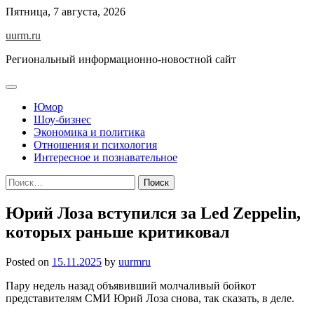
Skip
Пятница, 7 августа, 2026
to
uurm.ru
content
Региональный информационно-новостной сайт
Юмор
Шоу-бизнес
Экономика и политика
Отношения и психология
Интересное и познавательное
Найти:
Юрий Лоза вступился за Led Zeppelin,
которых раньше критиковал
Posted on
15.11.2025
by
uurmru
Пару недель назад объявивший молчаливый бойкот
представителям СМИ Юрий Лоза снова, так сказать, в деле.