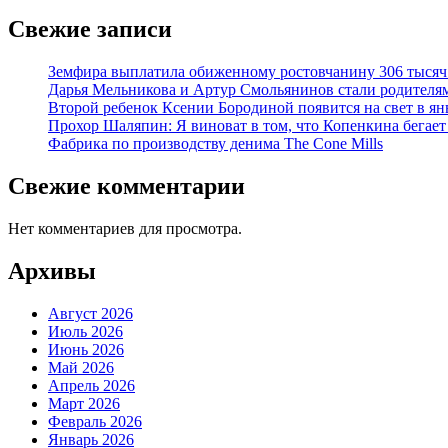
Свежие записи
Земфира выплатила обиженному ростовчанину 306 тысяч
Дарья Мельникова и Артур Смольянинов стали родителя
Второй ребенок Ксении Бородиной появится на свет в ян
Прохор Шаляпин: Я виноват в том, что Копенкина бегает
Фабрика по производству денима The Cone Mills
Свежие комментарии
Нет комментариев для просмотра.
Архивы
Август 2026
Июль 2026
Июнь 2026
Май 2026
Апрель 2026
Март 2026
Февраль 2026
Январь 2026