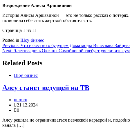
Возрождение Алисы Аршавиной
История Алисы Аршавиной — это не только рассказ о потерях. 
позволила себе стать жертвой обстоятельств.
Страница 1 из 1
1
Posted in
Шоу-бизнес
Навигация
Previous:
Что известно о будущем Дома моды Вячеслава Зайцева
Next:
9-летняя дочь Оксаны Самойловой требует увеличить су
по
записям
Related Posts
Шоу-бизнес
Алсу станет ведущей на ТВ
uurmru
21.12.2024
0
Алсу решила не ограничиваться певческой карьерой и, подобн
канала […]