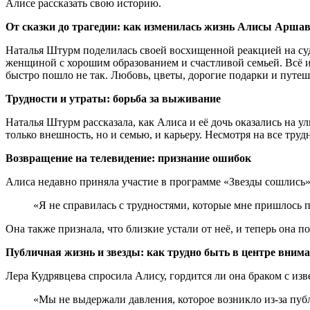
Алисе рассказать свою историю.
От сказки до трагедии: как изменилась жизнь Алисы Арша
Наталья Штурм поделилась своей восхищенной реакцией на су
женщиной с хорошим образованием и счастливой семьей. Всё и
быстро пошло не так. Любовь, цветы, дорогие подарки и путеш
Трудности и утраты: борьба за выживание
Наталья Штурм рассказала, как Алиса и её дочь оказались на у
только внешность, но и семью, и карьеру. Несмотря на все тру
Возвращение на телевидение: признание ошибок
Алиса недавно приняла участие в программе «Звезды сошлись»,
«Я не справилась с трудностями, которые мне пришлось п
Она также признала, что близкие устали от неё, и теперь она п
Публичная жизнь и звезды: как трудно быть в центре вним
Лера Кудрявцева спросила Алису, гордится ли она браком с изв
«Мы не выдержали давления, которое возникло из-за пуб