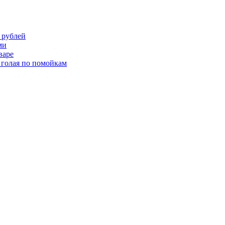
 рублей
ми
варе
 голая по помойкам