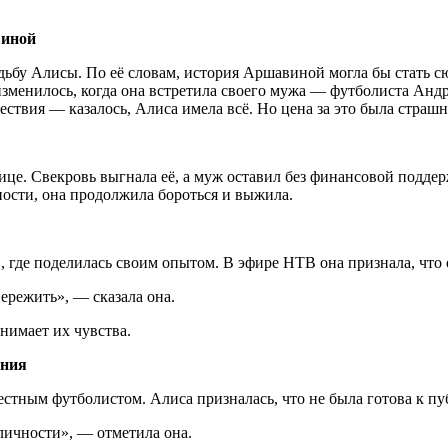
виной
дьбу Алисы. По её словам, история Аршавиной могла бы стать 
зменилось, когда она встретила своего мужа — футболиста Андр
ествия — казалось, Алиса имела всё. Но цена за это была страш
лице. Свекровь выгнала её, а муж оставил без финансовой подде
дности, она продолжила бороться и выжила.
 где поделилась своим опытом. В эфире НТВ она признала, что о
ережить», — сказала она.
онимает их чувства.
ания
естным футболистом. Алиса призналась, что не была готова к пу
личности», — отметила она.