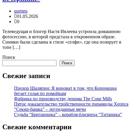
uurmru
01.05.2026
0
Телеведущая и блогер Настя Ивлеева устроила домашнюю
фотосессию, в которой предстала в откровенном образе.
Снимки были сделаны в стиле «селфи», где она позирует в
топе […]
Поиск
Поиск
Свежие записи
Прохор Шаляпин: Я виноват в том, что Копенкина
бегает голая по помойкам
Фабрика по производству денима The Cone Mills
Пятое доказательство тройственности пирамиды Хеопса
“Секир-башка” – легендарные мечи
Судьба “Британника” – корабля-близнеца “Титаника”
Свежие комментарии