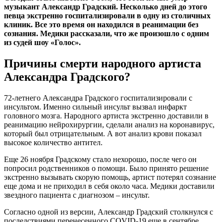
музыкант Александр Градский. Несколько дней до этого
певца экстренно госпитализировали в одну из столичных
клиник. Все это время он находился в реанимации без
сознания. Медики рассказали, что же произошло с одним
из судей шоу «Голос».
Причины смерти народного артиста
Александра Градского?
72-летнего Александра Градского госпитализировали с
инсультом. Именно сильный инсульт вызвал инфаркт
головного мозга. Народного артиста экстренно доставили в
реанимацию нейрохирургии, сделали анализ на коронавирус,
который был отрицательным. А вот анализ крови показал
высокое количество антител.
Еще 26 ноября Градскому стало нехорошо, после чего он
попросил родственников о помощи. Было принято решение
экстренно вызывать скорую помощь, артист потерял сознание
еще дома и не приходил в себя около часа. Медики доставили
звездного пациента с диагнозом – инсульт.
Согласно одной из версии, Александр Градский столкнулся с
последствиями перенесенного COVID-19 еще в сентябре