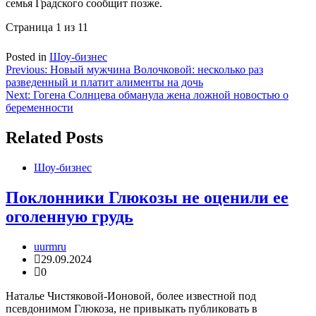
семья Градского сообщит позже.
Страница 1 из 1
1
Posted in
Шоу-бизнес
Навигация
Previous:
Новый мужчина Волочковой: несколько раз
разведенный и платит алименты на дочь
по
Next:
Гогена Солнцева обманула жена ложной новостью о
записям
беременности
Related Posts
Шоу-бизнес
Поклонники Глюкозы не оценили ее
оголенную грудь
uurmru
29.09.2024
0
Наталье Чистяковой-Ионовой, более известной под
псевдонимом Глюкоза, не привыкать публиковать в