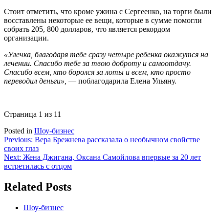
Стоит отметить, что кроме ужина с Сергеенко, на торги были
восставлены некоторые ее вещи, которые в сумме помогли
собрать 205, 800 долларов, что является рекордом
организации.
«Улечка, благодаря тебе сразу четыре ребенка окажутся на
лечении. Спасибо тебе за твою доброту и самоотдачу.
Спасибо всем, кто боролся за лоты и всем, кто просто
переводил деньги»,
— поблагодарила Елена Ульяну.
Страница 1 из 1
1
Posted in
Шоу-бизнес
Навигация
Previous:
Вера Брежнева рассказала о необычном свойстве
своих глаз
по
Next:
Жена Джигана, Оксана Самойлова впервые за 20 лет
записям
встретилась с отцом
Related Posts
Шоу-бизнес