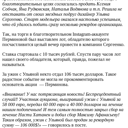
благотворительных целях согласились продать Ксения
Собчак, Яна Рудковская, Наталья Водянова и т.п. Решила не
отставать от своих звездных подруг дизайнер Ульяна
Сергеенко. Старт модельера оказался настолько успешным,
что ей удалось побить сразу несколько рекордов организации.
Так, на торги в благотворительном Instagram-аккаунте
Перминовой был выставлен лот, обладателю которого
посчастливится целый вечер провести в компании Сергеенко.
Ставка стартовала с 10 тысяч рублей. Спустя пару часов лот
нашел своего обладателя, который, правда, пожелал не
называться.
За ужин с Ульяной некто отдал 106 тысяч долларов. Такое
радостное событие не могла не прокомментировать
основатель акции — Перминова.
«Внимание! У нас потрясающая новость! Беспрецедентный
случай‼ Участник аукциона, выигравший ужин с Ульяной за
58 000 евро, передал 60 000 евро и 40 000 долларов на лечение
нашим подопечным! И тем самым полностью закрыл сбор на
лечение Насти Хатанен и добил сбор Максиму Афанасьеву!
Таким образом, ужин с Ульяной был продан за рекордную
сумму — 106 000$!»
— говорилось в посте.