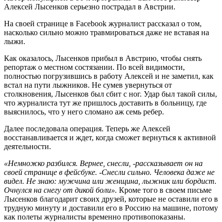
Алексей Лысенков серьезно пострадал в Австрии.
На своей странице в Facebook журналист рассказал о том,
насколько сильно можно травмироваться даже не вставая на
лыжи.
Как оказалось, Лысенков прибыл в Австрию, чтобы снять
репортаж о местном состязании. По всей видимости,
полностью погрузившись в работу Алексей и не заметил, как
встал на пути лыжников. Не сумев увернуться от
столкновения, Лысенков был сбит с ног. Удар был такой силы,
что журналиста тут же пришлось доставить в больницу, где
выяснилось, что у него сломано аж семь ребер.
Далее последовала операция. Теперь же Алексей
восстанавливается и ждет, когда сможет вернуться к активной
деятельности.
«Немножко разбился. Вернее, снесли,
-рассказывает он на
своей странице в фейсбуке.
-Снесли сильно. Человека даже не
видел. Не знаю: мужчина или женщина, лыжник или бордист.
Очнулся на снегу от дикой боли».
Кроме того в своем письме
Лысенков благодарит своих друзей, которые не оставили его в
трудную минуту и доставили его в Россию на машине, потому
как полеты журналисты временно противопоказаны.