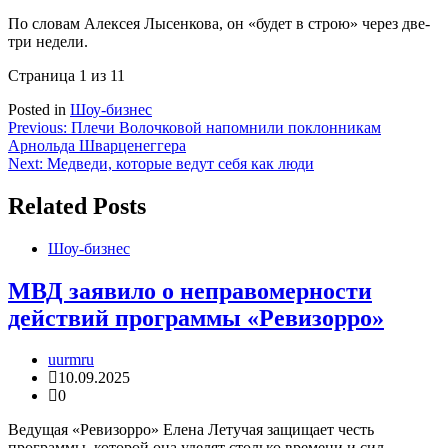
По словам Алексея Лысенкова, он «будет в строю» через две-
три недели.
Страница 1 из 1
1
Posted in
Шоу-бизнес
Навигация
Previous:
Плечи Волочковой напомнили поклонникам
Арнольда Шварценеггера
по
Next:
Медведи, которые ведут себя как люди
записям
Related Posts
Шоу-бизнес
МВД заявило о неправомерности
действий программы «Ревизорро»
uurmru
10.09.2025
0
Ведущая «Ревизорро» Елена Летучая защищает честь
программы, которой она уделят столько времени и сил.