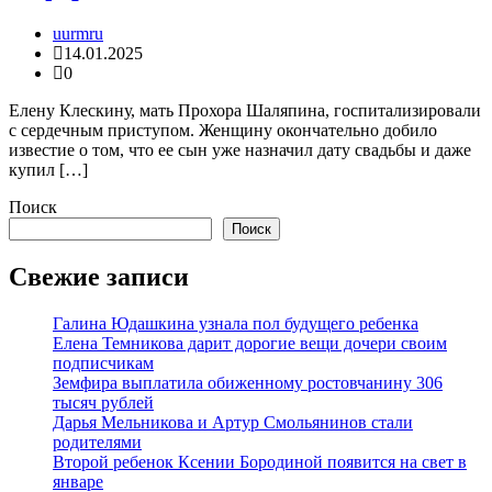
uurmru
14.01.2025
0
Елену Клескину, мать Прохора Шаляпина, госпитализировали
с сердечным приступом. Женщину окончательно добило
известие о том, что ее сын уже назначил дату свадьбы и даже
купил […]
Поиск
Поиск
Свежие записи
Галина Юдашкина узнала пол будущего ребенка
Елена Темникова дарит дорогие вещи дочери своим
подписчикам
Земфира выплатила обиженному ростовчанину 306
тысяч рублей
Дарья Мельникова и Артур Смольянинов стали
родителями
Второй ребенок Ксении Бородиной появится на свет в
январе