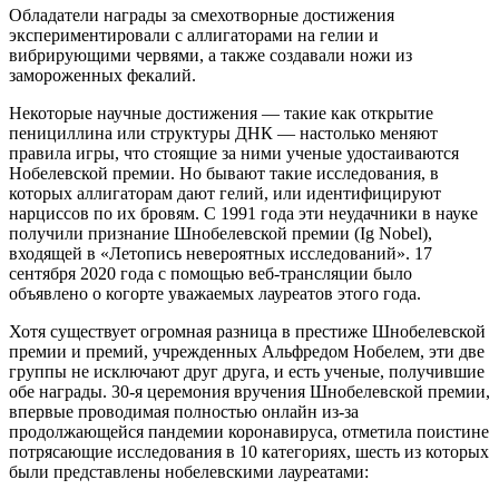
Обладатели награды за смехотворные достижения
экспериментировали с аллигаторами на гелии и
вибрирующими червями, а также создавали ножи из
замороженных фекалий.
Некоторые научные достижения — такие как открытие
пенициллина или структуры ДНК — настолько меняют
правила игры, что стоящие за ними ученые удостаиваются
Нобелевской премии. Но бывают такие исследования, в
которых аллигаторам дают гелий, или идентифицируют
нарциссов по их бровям. С 1991 года эти неудачники в науке
получили признание Шнобелевской премии (Ig Nobel),
входящей в «Летопись невероятных исследований». 17
сентября 2020 года с помощью веб-трансляции было
объявлено о когорте уважаемых лауреатов этого года.
Хотя существует огромная разница в престиже Шнобелевской
премии и премий, учрежденных Альфредом Нобелем, эти две
группы не исключают друг друга, и есть ученые, получившие
обе награды. 30-я церемония вручения Шнобелевской премии,
впервые проводимая полностью онлайн из-за
продолжающейся пандемии коронавируса, отметила поистине
потрясающие исследования в 10 категориях, шесть из которых
были представлены нобелевскими лауреатами: