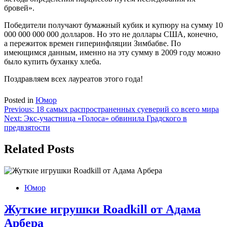
бровей».
Победители получают бумажный кубик и купюру на сумму 10
000 000 000 000 долларов. Но это не доллары США, конечно,
а пережиток времен гиперинфляции Зимбабве. По
имеющимся данным, именно на эту сумму в 2009 году можно
было купить буханку хлеба.
Поздравляем всех лауреатов этого года!
Posted in
Юмор
Навигация
Previous:
18 самых распространенных суеверий со всего мира
Next:
Экс-участница «Голоса» обвинила Градского в
по
предвзятости
записям
Related Posts
Юмор
Жуткие игрушки Roadkill от Адама
Арбера