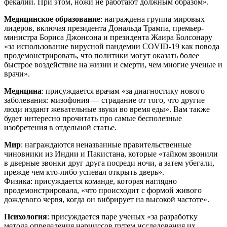
фекалий. При этом, ножи не работают должным образом».
Медицинское образование
: награждена группа мировых
лидеров, включая президента Дональда Трампа, премьер-
министра Бориса Джонсона и президента Жаира Болсонару
«за использование вирусной пандемии COVID-19 как повода
продемонстрировать, что политики могут оказать более
быстрое воздействие на жизни и смерти, чем многие ученые и
врачи».
Медицина
: присуждается врачам «за диагностику нового
заболевания: мизофония — страдание от того, что другие
люди издают жевательные звуки во время еды». Вам также
будет интересно прочитать про самые бесполезные
изобретения в отдельной статье.
Мир
: награждаются неназванные правительственные
чиновники из Индии и Пакистана, которые «тайком звонили
в дверные звонки друг друга посреди ночи, а затем убегали,
прежде чем кто-либо успевал открыть дверь».
Физика: присуждается команде, которая наглядно
продемонстрировала, «что происходит с формой живого
дождевого червя, когда он вибрирует на высокой частоте».
Психология
: присуждается паре ученых «за разработку
метода определения нарциссов путем исследования их