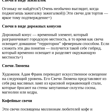
Свечи в виде зажигалок
Огоньку не найдётся?) Очень необычно выглядит, когда
поджигаешь зажигалку зажигалкой)) Эти свечи для тортов —
яркое тому подтверждение=)
Свечи в виде дорожных конусов
Дорожный конус — временный элемент, который
разграничивает городскую местность, в то время как свеча
освещает домашние “территории” эфемерным способом. Если
сложить эти два понятия — получится такой себе гибрид,
который временно освещает и разделяет окружающую
местность=)
Свечи Люмена
Художник Адам Франк переводит искусственное освещение
на следующий уровень. Его Свечи Люмена представляют из
себя ряд масляных ламп из красивой нержавеющей стали,
которые бросают на стены запутанные силуэты сосны,
магнолии или кедра.
Кофейные свечи
Эти свечи посвящены миллионам любителей кофе и