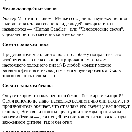
Человекоподобные свечи
Уолтер Мартин и Палома Муньез создали для художественной
выставки выставки свечи в виде людей, которые так и
называются — “Human Candles”, или “Человеческие свечи”.
Сделаны они из смеси воска и керосина
Свечи с запахом пива
Представителям сильного пола по любому понравится это
изобретение – свеча с концентрированным запахом
настоящего холодного пива)) В любой момент можно
запалить фитиль и насладиться этим чудо-ароматом! Жаль
только выпить нельзя…=)
Свечи с запахом бекона
Ощутите аромат поджаренного бекона без жира и калорий!
Сам я конечно не знаю, насколько реалистично они пахнут, но
производитель обещает, что от запаха его свечей у нас потекут
слюнки) Эти свечи отлиты вручную и трижды пропитаны
запахом бекона — для пущей реалистичности запаха как при
зажжённом фитиле, так и без огня