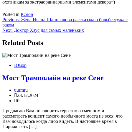
охотникам за экстраординарными элементами декора=)
Posted in
Юмор
Навигация
Previous:
Жена Ивана Шаповалова рассказала о борьбе мужа с
раком
по
Next:
Доктор Хаус для самых маленьких
записям
Related Posts
Юмор
Мост Трамполайн на реке Сене
uurmru
23.12.2024
0
Предлагаю Вам поговорить серьезно о смешном и
рассмотреть концепт самого необычного моста из всех, что
Вам доводилось когда-либо видеть. В настоящее время в
Париже есть […]