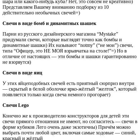
шара или какого-нибудь куба? Нет, это совсем не креативно)
Представляем Вашему вниманию подборку из 10
действительно необычных свечей=)
Свечи в виде бомб и динамитных шашек
Парни из русского дизайнерского магазина “Mystake”
придумали свечи, которые выглядят точно как бомбы и
динамитные шашки) Их называют “notmy” (“не мои”) свечи,
типа “Офицер, это НЕ МОЯ взрывчатка на столе!”=) Но в
отличие от настоящих — эти бомбы и шашки гарантированно
не взорвутся)
Свечи в виде яиц
У этих яйцеподобных свечей есть приятный сюрприз внутри
— скрытый в белой оболочке ярко-жёлтый “желток”, который
появляется только когда свеча немного прогорает)
Свечи Lego
Конечно же к производителю конструкторов для детей эти
свечи прямого отношения не имеют, но согласитесь — свечи в
форме кубиков Лего очень даже экзотичны) Причём можно
выбрать почти любой цвет, включая самые ходовые — синий,
красный и жёлтый