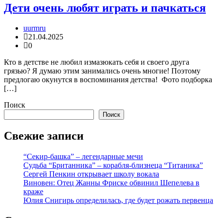
Дети очень любят играть и пачкаться
uurmru
21.04.2025
0
Кто в детстве не любил измазюкать себя и своего друга
грязью? Я думаю этим занимались очень многие! Поэтому
предлогаю окунутся в воспоминания детства! Фото подборка
[…]
Поиск
Поиск
Свежие записи
“Секир-башка” – легендарные мечи
Судьба “Британника” – корабля-близнеца “Титаника”
Сергей Пенкин открывает школу вокала
Виновен: Отец Жанны Фриске обвинил Шепелева в
краже
Юлия Снигирь определилась, где будет рожать первенца