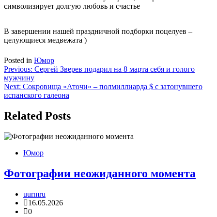
символизирует долгую любовь и счастье
В завершении нашей праздничной подборки поцелуев –
целующиеся медвежата )
Posted in
Юмор
Навигация
Previous:
Сергей Зверев подарил на 8 марта себя и голого
мужчину
по
Next:
Сокровища «Аточи» – полмиллиарда $ с затонувшего
записям
испанского галеона
Related Posts
Юмор
Фотографии неожиданного момента
uurmru
16.05.2026
0