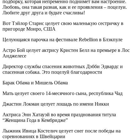
подборку, которая непременно поднимет вам настроение.
Любовь, она такая разная, как и ее проявления – поцелуи.
Любите друг друга и будьте счасливы!
Вот Тэйлор Старнс целует свою маленькую сестричку в
пригороде Монро, США
Целующаяся парочка на фестивале Rebellion в Блэкпуле
Астро Бой целует актрису Кристен Белл на премьере в Лос
Анджелесе
Директор службы спасения животных Дэбби Эдвардс и
спасенная собака. Это поцелуй благодарности
Барак Обама и Мишель Обама
Мать целует своего 14-месячного сына, республика Чад
Джастин Локман целует лошадь по имени Никки
Актриса Энн Хатауэй во время празднования титула
“Женщина Года в Кембридже”
Лыжник Ивица Костелич целует снег после победы на
соревнованиях в Швейцарии