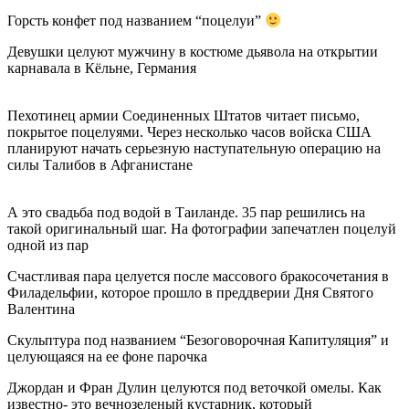
Горсть конфет под названием “поцелуи”
Девушки целуют мужчину в костюме дьявола на открытии
карнавала в Кёльне, Германия
Пехотинец армии Соединенных Штатов читает письмо,
покрытое поцелуями. Через несколько часов войска США
планируют начать серьезную наступательную операцию на
силы Талибов в Афганистане
А это свадьба под водой в Таиланде. 35 пар решились на
такой оригинальный шаг. На фотографии запечатлен поцелуй
одной из пар
Счастливая пара целуется после массового бракосочетания в
Филадельфии, которое прошло в преддверии Дня Святого
Валентина
Скульптура под названием “Безоговорочная Капитуляция” и
целующаяся на ее фоне парочка
Джордан и Фран Дулин целуются под веточкой омелы. Как
известно- это вечнозеленый кустарник, который