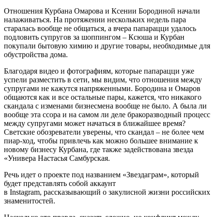
Отношения Курбана Омарова и Ксении Бородиной начали
налаживаться. На протяжении нескольких недель пара
старалась вообще не общаться, а вчера папарацци удалось
подловить супругов за шоппингом – Ксюша и Курбан
покупали бытовую химию и другие товары, необходимые для
обустройства дома.
Благодаря видео и фотографиям, которые папарацци уже
успели разместить в сети, мы видим, что отношения между
супругами не кажутся напряженными. Бородина и Омаров
общаются как и все остальные пары, кажется, что никакого
скандала с изменами бизнесмена вообще не было. А была ли
вообще эта ссора и на самом ли деле бракоразводный процесс
между супругами может начаться в ближайшее время?
Светские обозреватели уверены, что скандал – не более чем
пиар-ход, чтобы привлечь как можно большее внимание к
новому бизнесу Курбана, где также задействована звезда
«Универа Настасья Самбурская.
Речь идет о проекте под названием «Звездаграм», который
будет представлять собой аккаунт
в Instagram, рассказывающий о закулисной жизни российских
знаменитостей.