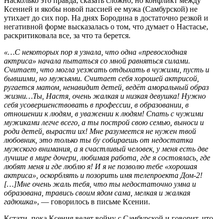
Насколько это правда, сказать сложно, но конфликт между
Ксенией и якобы новой пассией ее мужа (Самбурской) не
утихает до сих пор. На днях Бородина в достаточно резкой и
негативной форме высказалась о том, что думает о Настасье,
раскритиковала все, за что та берется.
«…С некоторых пор я узнала, что одна «превосходная
актриса» начала пытаться со мной равняться силами.
Считает, что могла уезжать отдыхать в чужими, пусть и
бывшими, но мужьями. Считает себя хорошей актрисой,
ругается матом, ненавидит детей, ведёт аморальный образ
жизни…Ты, Настя, очень жалкая и низкая девушка! Нужно
себя усовершенствовать в профессии, в образовании, в
отношении к людям, в уважении к людям! Спать с чужими
мужиками легче всего, а ты построй свою семью, выноси и
роди детей, вырасти их! Мне разумеется не нужен твой
любовник, это только ты бу собираешь от недостатка
мужского внимания, а я счастливый человек, у меня есть две
лучшие в мире дочери, любимая работа, где я состоялась, где
любят меня и где люблю я! И я не позволю тебе «хорошая
актриса», оскорблять и позорить имя телепроекта Дом-2!
[…]Мне очень жаль тебя, что ты недостаточно умна и
образована, травись своим ядом сама, мелкая и жалкая
гадюшка»
, — говорилось в письме Ксении.
Кстати, пока Ксения ведет войну с Самбурской и говорит, что