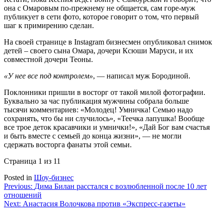
она с Омаровым по-прежнему не общается, сам горе-муж
публикует в сети фото, которое говорит о том, что первый
шаг к примирению сделан.
На своей странице в Instagram бизнесмен опубликовал снимок
детей – своего сына Омара, дочери Ксюши Маруси, и их
совместной дочери Теоны.
«У нее все под контролем»
, — написал муж Бородиной.
Поклонники пришли в восторг от такой милой фотографии.
Буквально за час публикация мужчины собрала больше
тысячи комментариев: «Молодец! Умничка! Семью надо
сохранять, что бы ни случилось», «Теечка лапушка! Вообще
все трое деток красавчики и умнички!», «Дай Бог вам счастья
и быть вместе с семьей до конца жизни», — не могли
сдержать восторга фанаты этой семьи.
Страница 1 из 1
1
Posted in
Шоу-бизнес
Навигация
Previous:
Дима Билан расстался с возлюбленной после 10 лет
отношений
по
Next:
Анастасия Волочкова против «Экспресс-газеты»
записям