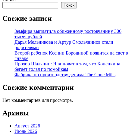
Поиск
Свежие записи
Земфира выплатила обиженному ростовчанину 306
тысяч рублей
Дарья Мельникова и Артур Смольянинов стали
родителями
Второй ребенок Ксении Бородиной появится на свет в
январе
Прохор Шаляпин: Я виноват в том, что Копенкина
бегает голая по помойкам
Фабрика по производству денима The Cone Mills
Свежие комментарии
Нет комментариев для просмотра.
Архивы
Август 2026
Июль 2026