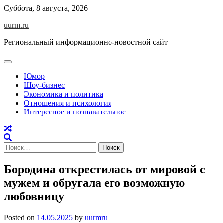
Skip
Суббота, 8 августа, 2026
to
uurm.ru
content
Региональный информационно-новостной сайт
Юмор
Шоу-бизнес
Экономика и политика
Отношения и психология
Интересное и познавательное
Найти:
Бородина открестилась от мировой с
мужем и обругала его возможную
любовницу
Posted on
14.05.2025
by
uurmru