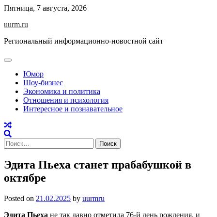
Skip
Пятница, 7 августа, 2026
to
uurm.ru
content
Региональный информационно-новостной сайт
Юмор
Шоу-бизнес
Экономика и политика
Отношения и психология
Интересное и познавательное
Найти:
Эдита Пьеха станет прабабушкой в
октябре
Posted on
21.02.2025
by
uurmru
Эдита Пьеха
не так давно отметила 76-й день рождения, и