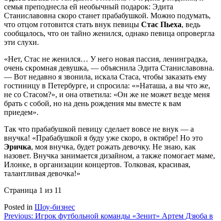
семья преподнесла ей необычный подарок: Эдита
Станиславовна скоро станет прабабушкой. Можно подумать,
что отцом готовится стать внук певицы
Стас Пьеха
, ведь
сообщалось, что он тайно женился, однако певица опровергла
эти слухи.
«Нет, Стас не женился… У него новая пассия, ленинградка,
очень скромная девушка, — объяснила Эдита Станиславовна.
— Вот недавно я звонила, искала Стаса, чтобы заказать ему
гостиницу в Петербурге, и спросила: «»Наташа, а вы что же,
не со Стасом?», и она ответила: «Он же не может везде меня
брать с собой, но на день рождения мы вместе к вам
приедем».
Так что прабабушкой певицу сделает вовсе не внук — а
внучка! «Прабабушкой я буду уже скоро, в октябре! Но это
Эричка
, моя внучка, будет рожать девочку. Не знаю, как
назовет. Внучка занимается дизайном, а также помогает маме,
Илонке, в организации концертов. Толковая, красивая,
талантливая девочка!»
Страница 1 из 1
1
Posted in
Шоу-бизнес
Навигация
Previous:
Игрок футбольной команды «Зенит» Артем Дзюба в