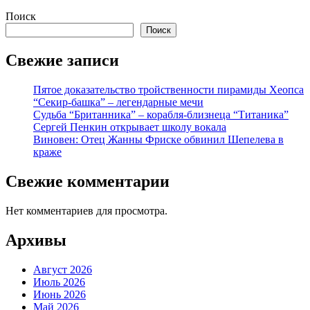
Поиск
Поиск
Свежие записи
Пятое доказательство тройственности пирамиды Хеопса
“Секир-башка” – легендарные мечи
Судьба “Британника” – корабля-близнеца “Титаника”
Сергей Пенкин открывает школу вокала
Виновен: Отец Жанны Фриске обвинил Шепелева в
краже
Свежие комментарии
Нет комментариев для просмотра.
Архивы
Август 2026
Июль 2026
Июнь 2026
Май 2026