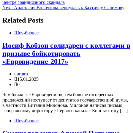
центре грандиозного скандала
по
Next:
Анастасия Волочкова вернулась к Бахтияру Салимову
записям
Related Posts
Шоу-бизнес
Иосиф Кобзон солидарен с коллегами в
призыве бойкотировать
«Евровидение-2017»
uurmru
15.01.2025
0
Чем ближе к «Евровидению», тем больше интересных
предложений поступает от депутатов государственной думы,
в частности Виталия Милонова. Милонов написал письмо
генеральному директору «Первого канала» Константину […]
Шоу-бизнес