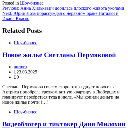
Posted in
Шоу-бизнес
Навигация
Previous:
Анна Хилькевич добилась плоского живота уколами
Next:
Юрий Лоза порассуждал о неравном браке Натальи и
по
Ивана Краско
записям
Related Posts
Шоу-бизнес
Новое жилье Светланы Пермяковой
uurmru
23.03.2025
0
Светлана Пермякова совсем скоро отпразднует новоселье.
Актриса приобрела трехкомнатную квартиру в Люберцах и
планирует перебраться туда в июле. «Мы копили деньги на
новое жилье почти […]
Шоу-бизнес
Видеоблогер и тиктокер Даня Милохин