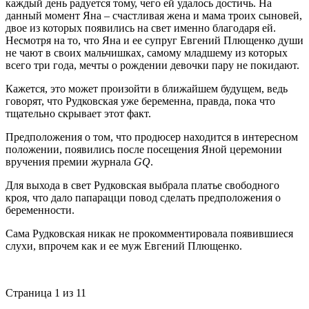
каждый день радуется тому, чего ей удалось достичь. На
данный момент Яна – счастливая жена и мама троих сыновей,
двое из которых появились на свет именно благодаря ей.
Несмотря на то, что Яна и ее супруг Евгений Плющенко души
не чают в своих мальчишках, самому младшему из которых
всего три года, мечты о рождении девочки пару не покидают.
Кажется, это может произойти в ближайшем будущем, ведь
говорят, что Рудковская уже беременна, правда, пока что
тщательно скрывает этот факт.
Предположения о том, что продюсер находится в интересном
положении, появились после посещения Яной церемонии
вручения премии журнала
GQ
.
Для выхода в свет Рудковская выбрала платье свободного
кроя, что дало папарацци повод сделать предположения о
беременности.
Сама Рудковская никак не прокомментировала появившиеся
слухи, впрочем как и ее муж Евгений Плющенко.
Страница 1 из 1
1