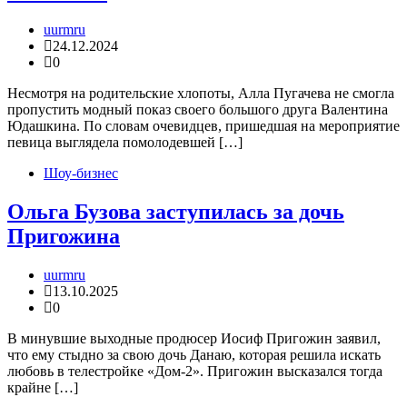
uurmru
24.12.2024
0
Несмотря на родительские хлопоты, Алла Пугачева не смогла
пропустить модный показ своего большого друга Валентина
Юдашкина. По словам очевидцев, пришедшая на мероприятие
певица выглядела помолодевшей […]
Шоу-бизнес
Ольга Бузова заступилась за дочь
Пригожина
uurmru
13.10.2025
0
В минувшие выходные продюсер Иосиф Пригожин заявил,
что ему стыдно за свою дочь Данаю, которая решила искать
любовь в телестройке «Дом-2». Пригожин высказался тогда
крайне […]