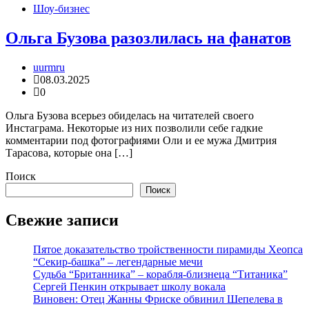
Шоу-бизнес
Ольга Бузова разозлилась на фанатов
uurmru
08.03.2025
0
Ольга Бузова всерьез обиделась на читателей своего
Инстаграма. Некоторые из них позволили себе гадкие
комментарии под фотографиями Оли и ее мужа Дмитрия
Тарасова, которые она […]
Поиск
Поиск
Свежие записи
Пятое доказательство тройственности пирамиды Хеопса
“Секир-башка” – легендарные мечи
Судьба “Британника” – корабля-близнеца “Титаника”
Сергей Пенкин открывает школу вокала
Виновен: Отец Жанны Фриске обвинил Шепелева в