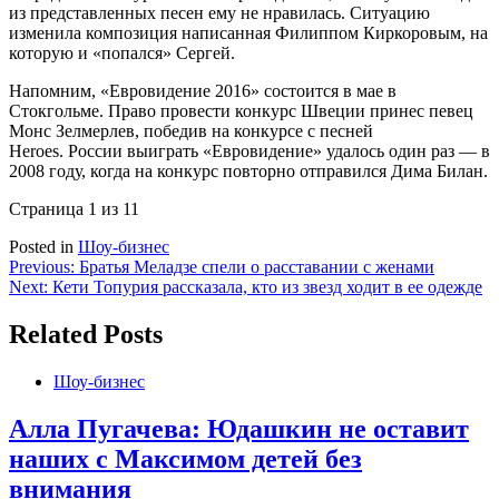
из представленных песен ему не нравилась. Ситуацию
изменила композиция написанная Филиппом Киркоровым, на
которую и «попался» Сергей.
Напомним, «Евровидение 2016» состоится в мае в
Стокгольме. Право провести конкурс Швеции принес певец
Монс Зелмерлев, победив на конкурсе с песней
Heroes. России выиграть «Евровидение» удалось один раз — в
2008 году, когда на конкурс повторно отправился Дима Билан.
Страница 1 из 1
1
Posted in
Шоу-бизнес
Навигация
Previous:
Братья Меладзе спели о расставании с женами
Next:
Кети Топурия рассказала, кто из звезд ходит в ее одежде
по
записям
Related Posts
Шоу-бизнес
Алла Пугачева: Юдашкин не оставит
наших с Максимом детей без
внимания