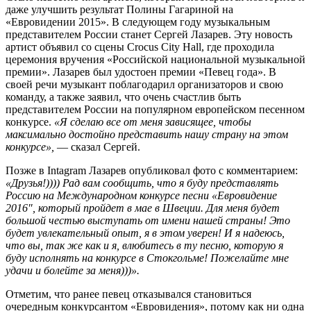
даже улучшить результат Полины Гагариной на
«Евровидении 2015». В следующем году музыкальным
представителем России станет Сергей Лазарев. Эту новость
артист объявил со сцены Crocus City Hall, где проходила
церемония вручения «Российской национальной музыкальной
премии». Лазарев был удостоен премии «Певец года». В
своей речи музыкант поблагодарил организаторов и свою
команду, а также заявил, что очень счастлив быть
представителем России на популярном европейском песенном
конкурсе.
«Я сделаю все от меня зависящее, чтобы
максимально достойно представить нашу страну на этом
конкурсе»,
— сказал Сергей.
Позже в Intagram Лазарев опубликовал фото с комментарием:
«
Друзья!)))) Рад вам сообщить, что я буду представлять
Россию на Международном конкурсе песни «Евровидение
2016″, который пройдет в мае в Швеции. Для меня будет
большой честью выступать от имени нашей страны! Это
будет увлекательный опыт, я в этом уверен! И я надеюсь,
что вы, так же как и я, влюбитесь в ту песню, которую я
буду исполнять на конкурсе в Стокгольме! Пожелайте мне
удачи и болейте за меня)))».
Отметим, что ранее певец отказывался становиться
очередным конкурсантом «Евровидения», потому как ни одна