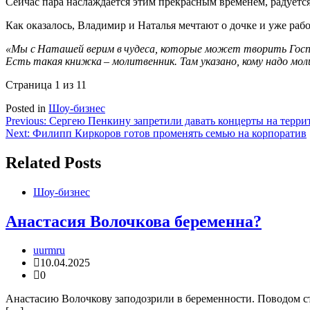
Сейчас пара наслаждается этим прекрасным временем, радуетс
Как оказалось, Владимир и Наталья мечтают о дочке и уже раб
«Мы с Наташей верим в чудеса, которые может творить Госп
Есть такая книжка – молитвенник. Там указано, кому надо моли
Страница 1 из 1
1
Posted in
Шоу-бизнес
Навигация
Previous:
Сергею Пенкину запретили давать концерты на терр
Next:
Филипп Киркоров готов променять семью на корпоратив
по
записям
Related Posts
Шоу-бизнес
Анастасия Волочкова беременна?
uurmru
10.04.2025
0
Анастасию Волочкову заподозрили в беременности. Поводом ста