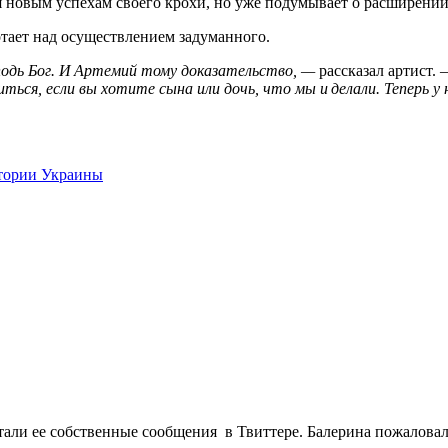
я новым успехам своего крохи, но уже подумывает о расширении
отает над осуществлением задуманного.
одь Бог. И Артемий тому доказательство, —
рассказал артист.
—
ться, если вы хотите сына или дочь, что мы и делали. Теперь у 
итории Украины
ли ее собственные сообщения в Твиттере. Балерина пожаловалас