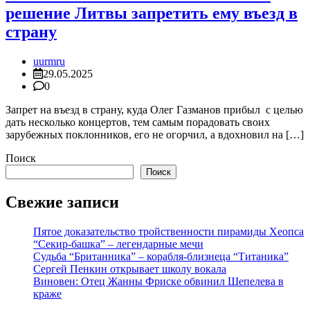
решение Литвы запретить ему въезд в
страну
uurmru
29.05.2025
0
Запрет на въезд в страну, куда Олег Газманов прибыл с целью
дать несколько концертов, тем самым порадовать своих
зарубежных поклонников, его не огорчил, а вдохновил на […]
Поиск
Поиск
Свежие записи
Пятое доказательство тройственности пирамиды Хеопса
“Секир-башка” – легендарные мечи
Судьба “Британника” – корабля-близнеца “Титаника”
Сергей Пенкин открывает школу вокала
Виновен: Отец Жанны Фриске обвинил Шепелева в
краже