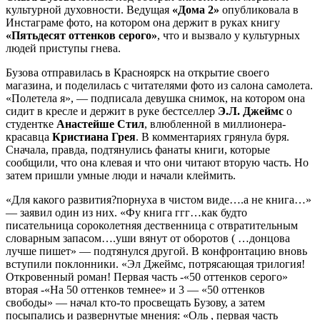
культурной духовности. Ведущая
«Дома 2»
опубликовала в
Инстаграме фото, на котором она держит в руках книгу
«Пятьдесят оттенков серого»
, что и вызвало у культурных
людей приступы гнева.
Бузова отправилась в Красноярск на открытие своего
магазина, и поделилась с читателями фото из салона самолета.
«Полетела я», — подписала девушка снимок, на котором она
сидит в кресле и держит в руке бестселлер
Э.Л. Джеймс
о
студентке
Анастейше Стил
, влюбленной в миллионера-
красавца
Кристиана Грея
. В комментариях грянула буря.
Сначала, правда, подтянулись фанаты книги, которые
сообщили, что она клевая и что они читают вторую часть. Но
затем пришли умные люди и начали клеймить.
«Для какого развития?порнуха в чистом виде….а не книга…»
— заявил один из них. «Фу книга ггг…как будто
писательница сороколетняя дественница с отвратительным
словарным запасом….уши вянут от оборотов ( …донцова
лучше пишет» — подтянулся другой. В конфронтацию вновь
вступили поклонники. «Эл Джеймс, потрясающая трилогия!
Откровенный роман! Первая часть -«50 оттенков серого»
вторая -«На 50 оттенков темнее» и 3 — «50 оттенков
свободы» — начал кто-то просвещать Бузову, а затем
посыпались и развернутые мнения: «Оль , первая часть