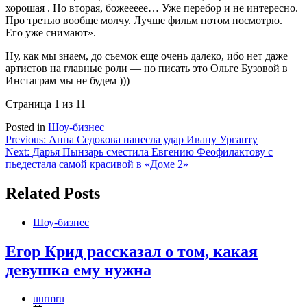
хорошая . Но вторая, божеееее… Уже перебор и не интересно.
Про третью вообще молчу. Лучше фильм потом посмотрю.
Его уже снимают».
Ну, как мы знаем, до съемок еще очень далеко, ибо нет даже
артистов на главные роли — но писать это Ольге Бузовой в
Инстаграм мы не будем )))
Страница 1 из 1
1
Posted in
Шоу-бизнес
Навигация
Previous:
Анна Седокова нанесла удар Ивану Урганту
Next:
Дарья Пынзарь сместила Евгению Феофилактову с
по
пьедестала самой красивой в «Доме 2»
записям
Related Posts
Шоу-бизнес
Егор Крид рассказал о том, какая
девушка ему нужна
uurmru