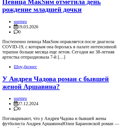
Певица МакSим отметила день
рождение младшей дочки
uurmru
19.03.2026
0
Постепенно певица МакSим оправляется после диагноза
COVID-19, с которым она боролась в палате интенсивной
терапии больше месяца еще летом. Сегодня же 38-летняя
артистка отпраздновала 7-й […]
Шоу-бизнес
У Андрея Чадова роман с бывшей
женой Аршавина?
uurmru
27.12.2024
0
Поговаривают, что у Андрея Чадова и бывшей жены
футболиста Андрея АршавинаЮлии Барановской роман —