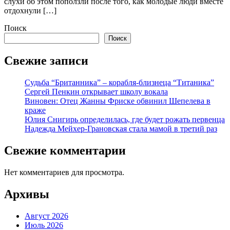
слухи об этом поползли после того, как молодые люди вместе
отдохнули […]
Поиск
Поиск
Свежие записи
Судьба “Британника” – корабля-близнеца “Титаника”
Сергей Пенкин открывает школу вокала
Виновен: Отец Жанны Фриске обвинил Шепелева в
краже
Юлия Снигирь определилась, где будет рожать первенца
Надежда Мейхер-Грановская стала мамой в третий раз
Свежие комментарии
Нет комментариев для просмотра.
Архивы
Август 2026
Июль 2026