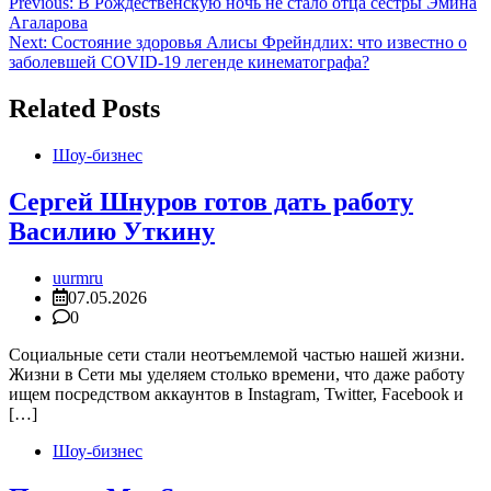
Навигация
Previous:
В Рождественскую ночь не стало отца сестры Эмина
Агаларова
по
Next:
Состояние здоровья Алисы Фрейндлих: что известно о
записям
заболевшей COVID-19 легенде кинематографа?
Related Posts
Шоу-бизнес
Сергей Шнуров готов дать работу
Василию Уткину
uurmru
07.05.2026
0
Социальные сети стали неотъемлемой частью нашей жизни.
Жизни в Сети мы уделяем столько времени, что даже работу
ищем посредством аккаунтов в Instagram, Twitter, Facebook и
[…]
Шоу-бизнес