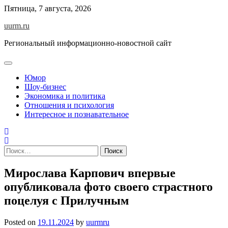
Skip
Пятница, 7 августа, 2026
to
uurm.ru
content
Региональный информационно-новостной сайт
Юмор
Шоу-бизнес
Экономика и политика
Отношения и психология
Интересное и познавательное
Найти:
Мирослава Карпович впервые
опубликовала фото своего страстного
поцелуя с Прилучным
Posted on
19.11.2024
by
uurmru