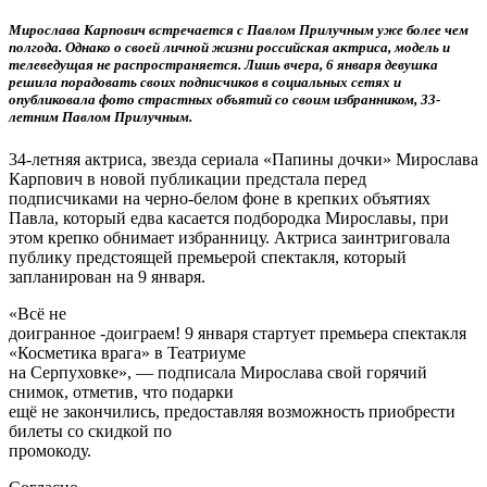
Мирослава Карпович встречается с Павлом Прилучным уже более чем
полгода. Однако о своей личной жизни российская актриса, модель и
телеведущая не распространяется. Лишь вчера, 6 января девушка
решила порадовать своих подписчиков в социальных сетях и
опубликовала фото страстных объятий со своим избранником, 33-
летним Павлом Прилучным.
34-летняя актриса, звезда сериала «Папины дочки» Мирослава
Карпович в новой публикации предстала перед
подписчиками на черно-белом фоне в крепких объятиях
Павла, который едва касается подбородка Мирославы, при
этом крепко обнимает избранницу. Актриса заинтриговала
публику предстоящей премьерой спектакля, который
запланирован на 9 января.
«Всё не
доигранное -доиграем! 9 января стартует премьера спектакля
«Косметика врага» в Театриуме
на Серпуховке», — подписала Мирослава свой горячий
снимок, отметив, что подарки
ещё не закончились, предоставляя возможность приобрести
билеты со скидкой по
промокоду.