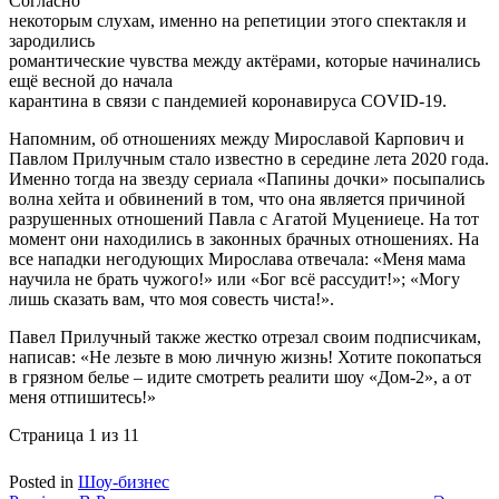
Согласно
некоторым слухам, именно на репетиции этого спектакля и
зародились
романтические чувства между актёрами, которые начинались
ещё весной до начала
карантина в связи с пандемией коронавируса COVID-19.
Напомним, об отношениях между Мирославой Карпович и
Павлом Прилучным стало известно в середине лета 2020 года.
Именно тогда на звезду сериала «Папины дочки» посыпались
волна хейта и обвинений в том, что она является причиной
разрушенных отношений Павла с Агатой Муцениеце. На тот
момент они находились в законных брачных отношениях. На
все нападки негодующих Мирослава отвечала: «Меня мама
научила не брать чужого!» или «Бог всё рассудит!»; «Могу
лишь сказать вам, что моя совесть чиста!».
Павел Прилучный также жестко отрезал своим подписчикам,
написав: «Не лезьте в мою личную жизнь! Хотите покопаться
в грязном белье – идите смотреть реалити шоу «Дом-2», а от
меня отпишитесь!»
Страница 1 из 1
1
Posted in
Шоу-бизнес