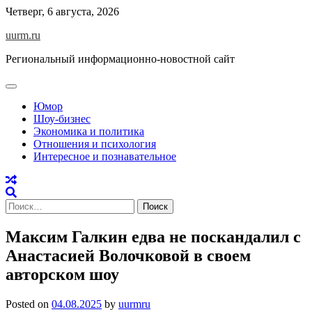
Skip
Четверг, 6 августа, 2026
to
uurm.ru
content
Региональный информационно-новостной сайт
Юмор
Шоу-бизнес
Экономика и политика
Отношения и психология
Интересное и познавательное
Найти:
Максим Галкин едва не поскандалил с
Анастасией Волочковой в своем
авторском шоу
Posted on
04.08.2025
by
uurmru