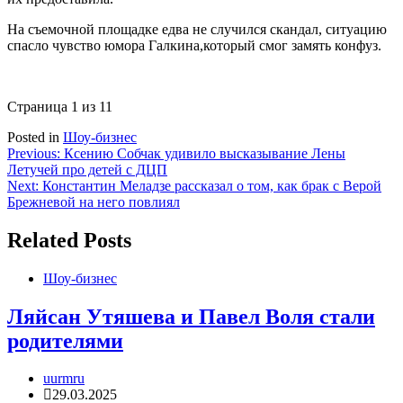
На съемочной площадке едва не случился скандал, ситуацию
спасло чувство юмора Галкина,который смог замять конфуз.
Страница 1 из 1
1
Posted in
Шоу-бизнес
Навигация
Previous:
Ксению Собчак удивило высказывание Лены
Летучей про детей с ДЦП
по
Next:
Константин Меладзе рассказал о том, как брак с Верой
записям
Брежневой на него повлиял
Related Posts
Шоу-бизнес
Ляйсан Утяшева и Павел Воля стали
родителями
uurmru
29.03.2025