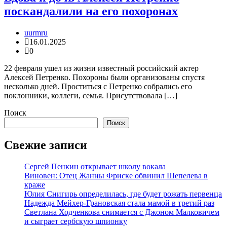
поскандалили на его похоронах
uurmru
16.01.2025
0
22 февраля ушел из жизни известный российский актер
Алексей Петренко. Похороны были организованы спустя
несколько дней. Проститься с Петренко собрались его
поклонники, коллеги, семья. Присутствовала […]
Поиск
Поиск
Свежие записи
Сергей Пенкин открывает школу вокала
Виновен: Отец Жанны Фриске обвинил Шепелева в
краже
Юлия Снигирь определилась, где будет рожать первенца
Надежда Мейхер-Грановская стала мамой в третий раз
Светлана Ходченкова снимается с Джоном Малковичем
и сыграет сербскую шпионку