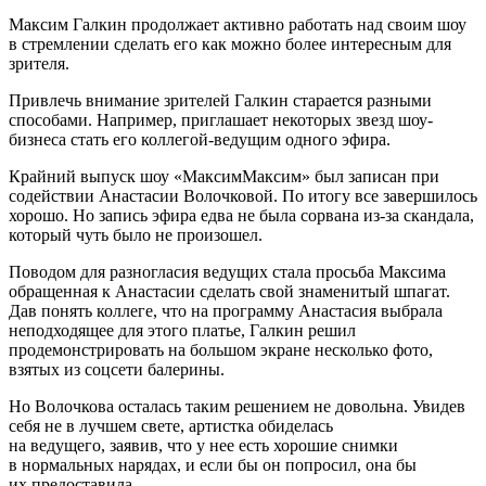
Максим Галкин продолжает активно работать над своим шоу
в стремлении сделать его как можно более интересным для
зрителя.
Привлечь внимание зрителей Галкин старается разными
способами. Например, приглашает некоторых звезд шоу-
бизнеса стать его коллегой-ведущим одного эфира.
Крайний выпуск шоу «МаксимМаксим» был записан при
содействии Анастасии Волочковой. По итогу все завершилось
хорошо. Но запись эфира едва не была сорвана из-за скандала,
который чуть было не произошел.
Поводом для разногласия ведущих стала просьба Максима
обращенная к Анастасии сделать свой знаменитый шпагат.
Дав понять коллеге, что на программу Анастасия выбрала
неподходящее для этого платье, Галкин решил
продемонстрировать на большом экране несколько фото,
взятых из соцсети балерины.
Но Волочкова осталась таким решением не довольна. Увидев
себя не в лучшем свете, артистка обиделась
на ведущего, заявив, что у нее есть хорошие снимки
в нормальных нарядах, и если бы он попросил, она бы
их предоставила.