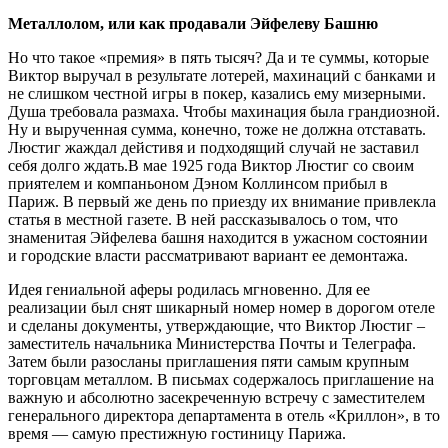
Металлолом, или как продавали Эйфелеву Башню
Но что такое «премия» в пять тысяч? Да и те суммы, которые
Виктор выручал в результате лотерей, махинаций с банками и
не слишком честной игры в покер, казались ему мизерными.
Душа требовала размаха. Чтобы махинация была грандиозной.
Ну и вырученная сумма, конечно, тоже не должна отставать.
Люстиг жаждал дейстивя и подходящий случай не заставил
себя долго ждать.В мае 1925 года Виктор Люстиг со своим
приятелем и компаньоном Дэном Коллинсом прибыл в
Париж. В первый же день по приезду их внимание привлекла
статья в местной газете. В ней рассказывалось о том, что
знаменитая Эйфелева башня находится в ужасном состоянии
и городские власти рассматривают вариант ее демонтажа.
Идея гениальной аферы родилась мгновенно. Для ее
реализации был снят шикарный номер номер в дорогом отеле
и сделаны документы, утверждающие, что Виктор Люстиг –
заместитель начальника Министерства Почты и Телеграфа.
Затем были разосланы приглашения пяти самым крупным
торговцам металлом. В письмах содержалось приглашение на
важную и абсолютно засекреченную встречу с заместителем
генерального директора департамента в отель «Криллон», в то
время — самую престижную гостиницу Парижа.