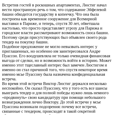
Встретив гостей в роскошных апартаментах, Люстиг начал
вести пространную речь о том, что содержание Эйфелевой
башни обходится государству в копеечку. Что она была
построена как временное сооружение для Всемирной
выставки в Париже, и теперь, спустя 30 лет, обветшала
настолько, что просто представляет угрозу для Парижа и
городские власти рассматривают возможность сноса башни.
Поэтому среди присутствующих был объявлен своего рода
тендер на покупку башни.
Подобное предложение не могло невызвать интерес у
приглашенных, но особенно им заинтересовался Андре
Пуассон. Его воодушевляла не только очевидная финансовая
выгода от сделки, но и возможность войти в историю. Может
именно этот тщеславный интерес был замечен Люстигом и
именно он стал причиной того, что спустя некоторое время
именно мсье Пуассону была назначена конфиденциальная
встреча.
Во время этой встречи Виктор Люстиг держался несколько
неспокойно. Он сказал Пуассону, что у того есть все шансы
выиграть тендер и для полной победы нужно лишь немного
«продвинуть» свою кандидатуру при помощи небольшого
вознаграждения лично Виктору. До этой встречи у мсье
Пуассона возникали подозрения: почему все встречи,
связанные с тендером, происходят в такой секретной