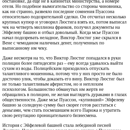
обстановке, да еще не в кабинетах министерства, а номере
отеля. Но подобное вымогательство со стороны чиновника,
как ни странно, развеяло последние сомнения Пуассона
относительно подозрительной сделки. Он отсчитал несколько
крупных купюр и уговорил Люстига взять их, потом выписал
чек на четверть миллиона франков, получил документы на
Эйфелеву башню и отбыл довольный. Когда мсье Пуассон
начал подозревать неладное, Виктор Люстиг уже скрылся в
Вене с чемоданом наличных денег, полученных по
выписанному им чеку.
Даже несмотря на то, что Виктор Люстиг попадался в руки
полиции более пятидесяти раз – ему всегда удавалось выйти
сухим из воды. Полицейским приходилось отпускать
талантливого мошенника, потому что у них просто не было
досточно улик, чтобы доказать его вину. Виктор Люстиг был
не только талантливым аферистом, но и неплохим
психологом. Большинство обманутых им жертв не
обращались в полицию, не желая выглядеть дураками в глазах
общественности. Даже мсье Пуассон, «купивший» Эйфелеву
башню за солидную сумму был скорее готов расстаться с
деньгами, чем стать посмешишем всего Парижа и утратить
свою репутацию проницательного бизнесмена.
История с Эйфелевой башней стала лебединой песней