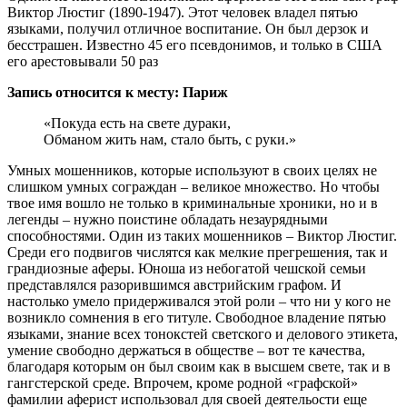
Виктор Люстиг (1890-1947). Этот человек владел пятью
языками, получил отличное воспитание. Он был дерзок и
бесстрашен. Известно 45 его псевдонимов, и только в США
его арестовывали 50 раз
Запись относится к месту: Париж
«Покуда есть на свете дураки,
Обманом жить нам, стало быть, с руки.»
Умных мошенников, которые используют в своих целях не
слишком умных сограждан – великое множество. Но чтобы
твое имя вошло не только в криминальные хроники, но и в
легенды – нужно поистине обладать незаурядными
способностями. Один из таких мошенников – Виктор Люстиг.
Среди его подвигов числятся как мелкие прегрешения, так и
грандиозные аферы. Юноша из небогатой чешской семьи
представлялся разорившимся австрийским графом. И
настолько умело придерживался этой роли – что ни у кого не
возникло сомнения в его титуле. Свободное владение пятью
языками, знание всех тонокстей светского и делового этикета,
умение свободно держаться в обществе – вот те качества,
благодаря которым он был своим как в высшем свете, так и в
гангстерской среде. Впрочем, кроме родной «графской»
фамилии аферист использовал для своей деятельости еще