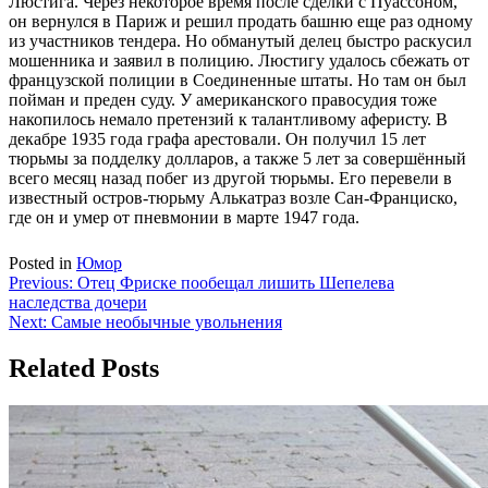
Люстига. Через некоторое время после сделки с Пуассоном,
он вернулся в Париж и решил продать башню еще раз одному
из участников тендера. Но обманутый делец быстро раскусил
мошенника и заявил в полицию. Люстигу удалось сбежать от
французской полиции в Соединенные штаты. Но там он был
пойман и преден суду. У американского правосудия тоже
накопилось немало претензий к талантливому аферисту. В
декабре 1935 года графа арестовали. Он получил 15 лет
тюрьмы за подделку долларов, а также 5 лет за совершённый
всего месяц назад побег из другой тюрьмы. Его перевели в
известный остров-тюрьму Алькатраз возле Сан-Франциско,
где он и умер от пневмонии в марте 1947 года.
Posted in
Юмор
Навигация
Previous:
Отец Фриске пообещал лишить Шепелева
наследства дочери
по
Next:
Самые необычные увольнения
записям
Related Posts