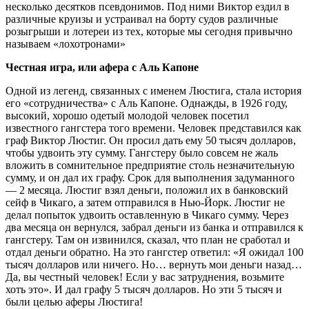
несколько десятков псевдонимов. Под ними Виктор ездил в
различные круизы и устраивал на борту судов различные
розыгрыши и лотереи из тех, которые мы сегодня привычно
называем «лохотронами»
Честная игра, или афера с Аль Капоне
Одной из легенд, связанных с именем Люстига, стала история
его «сотрудничества» с Аль Капоне. Однажды, в 1926 году,
высокий, хорошо одетый молодой человек посетил
известного гангстера того времени. Человек представился как
граф Виктор Люстиг. Он просил дать ему 50 тысяч долларов,
чтобы удвоить эту сумму. Гангстеру было совсем не жаль
вложить в сомнительное предприятие столь незначительную
сумму, и он дал их графу. Срок для выполнения задуманного
— 2 месяца. Люстиг взял деньги, положил их в банковский
сейф в Чикаго, а затем отправился в Нью-Йорк. Люстиг не
делал попыток удвоить оставленную в Чикаго сумму. Через
два месяца он вернулся, забрал деньги из банка и отправился к
гангстеру. Там он извинился, сказал, что план не сработал и
отдал деньги обратно. На это гангстер ответил: «Я ожидал 100
тысяч долларов или ничего. Но… вернуть мои деньги назад…
Да, вы честный человек! Если у вас затруднения, возьмите
хоть это». И дал графу 5 тысяч долларов. Но эти 5 тысяч и
были целью аферы Люстига!