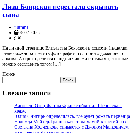
Лиза Боярская перестала скрывать
сына
uurmru
06.07.2025
0
На личной странице Елизаветы Боярской в соцсети Instagram
редко можно встретить фотографии из личного домашнего
архива. Актриса делится с подписчиками снимками, которые
можно озаглавить тэгом […]
Поиск
Поиск
Свежие записи
Виновен: Отец Жанны Фриске обвинил Шепелева в
краже
Юлия Снигирь определилась, где будет рожать первенца
Надежда Мейхер-Грановская стала мамой в третий раз
Светлана Ходченкова снимается с Джоном Малковичем
и сыграет сербскую шпионку