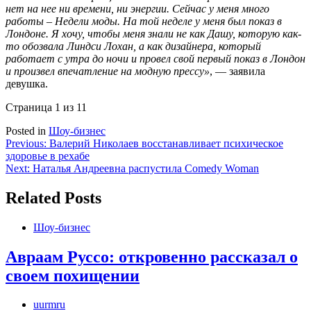
нет на нее ни времени, ни энергии. Сейчас у меня много
работы – Недели моды. На той неделе у меня был показ в
Лондоне. Я хочу, чтобы меня знали не как Дашу, которую как-
то обозвала Линдси Лохан, а как дизайнера, который
работает с утра до ночи и провел свой первый показ в Лондон
и произвел впечатление на модную прессу»
, — заявила
девушка.
Страница 1 из 1
1
Posted in
Шоу-бизнес
Навигация
Previous:
Валерий Николаев восстанавливает психическое
здоровье в рехабе
по
Next:
Наталья Андреевна распустила Comedy Woman
записям
Related Posts
Шоу-бизнес
Авраам Руссо: откровенно рассказал о
своем похищении
uurmru