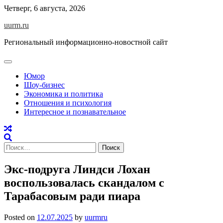
Skip
Четверг, 6 августа, 2026
to
uurm.ru
content
Региональный информационно-новостной сайт
Юмор
Шоу-бизнес
Экономика и политика
Отношения и психология
Интересное и познавательное
Найти:
Экс-подруга Линдси Лохан
воспользовалась скандалом с
Тарабасовым ради пиара
Posted on
12.07.2025
by
uurmru