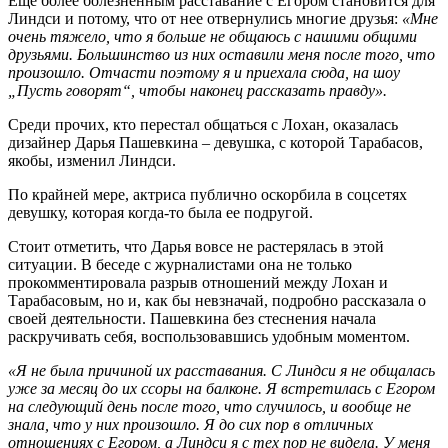
Еще более болезненным расставание с Егором становится для
Линдси и потому, что от нее отвернулись многие друзья:
«Мне
очень тяжело, что я больше не общаюсь с нашими общими
друзьями. Большинство из них оставили меня после того, что
произошло. Отчасти поэтому я и приехала сюда, на шоу
„Пусть говорят“, чтобы наконец рассказать правду».
Среди прочих, кто перестал общаться с Лохан, оказалась
дизайнер Дарья Пашевкина – девушка, с которой Тарабасов,
якобы, изменил Линдси.
По крайней мере, актриса публично оскорбила в соцсетях
девушку, которая когда-то была ее подругой.
Стоит отметить, что Дарья вовсе не растерялась в этой
ситуации. В беседе с журналистами она не только
прокомментировала разрыв отношений между Лохан и
Тарабасовым, но и, как бы невзначай, подробно рассказала о
своей деятельности. Пашевкина без стеснения начала
раскручивать себя, воспользовавшись удобным моментом.
«Я не была причиной их расставания. С Линдси я не общалась
уже за месяц до их ссоры на балконе. Я встретилась с Егором
на следующий день после того, что случилось, и вообще не
знала, что у них произошло. Я до сих пор в отличных
отношениях с Егором, а Линдси я с тех пор не видела. У меня