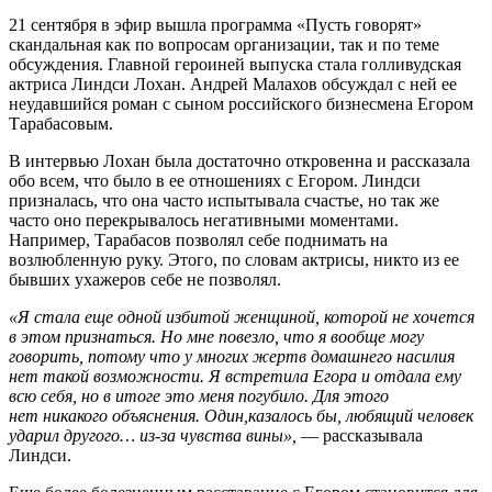
21 сентября в эфир вышла программа «Пусть говорят»
скандальная как по вопросам организации, так и по теме
обсуждения. Главной героиней выпуска стала голливудская
актриса Линдси Лохан. Андрей Малахов обсуждал с ней ее
неудавшийся роман с сыном российского бизнесмена Егором
Тарабасовым.
В интервью Лохан была достаточно откровенна и рассказала
обо всем, что было в ее отношениях с Егором. Линдси
призналась, что она часто испытывала счастье, но так же
часто оно перекрывалось негативными моментами.
Например, Тарабасов позволял себе поднимать на
возлюбленную руку. Этого, по словам актрисы, никто из ее
бывших ухажеров себе не позволял.
«Я стала еще одной избитой женщиной, которой не хочется
в этом признаться. Но мне повезло, что я вообще могу
говорить, потому что у многих жертв домашнего насилия
нет такой возможности. Я встретила Егора и отдала ему
всю себя, но в итоге это меня погубило. Для этого
нет никакого объяснения. Один,казалось бы, любящий человек
ударил другого… из-за чувства вины»,
— рассказывала
Линдси.