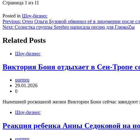
Страница 1 из 1
1
Posted in
Шоу-бизнес
Навигация
Previous:
Отец Ольги Бузовой обвинил её в лицемерии после сло
Next:
Солистка группы Serebro написала песню для ГлюкоZы
по
записям
Related Posts
Шоу-бизнес
Виктория Боня отдыхает в Сен-Тропе с
uurmru
29.01.2026
0
Нынешней роскошной жизни Виктории Бони сейчас завидуют мно
Шоу-бизнес
Реакция ребенка Анны Седоковой на н
uurmru