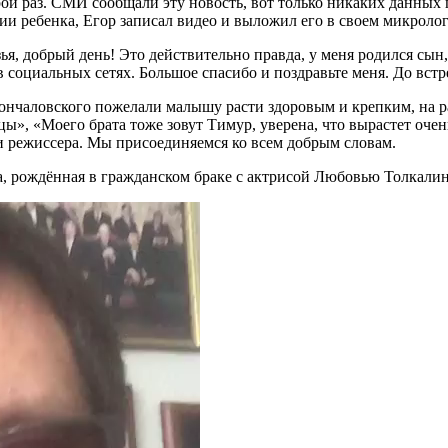
рой раз. СМИ сообщали эту новость, вот только никаких данных 
ии ребенка, Егор записал видео и выложил его в своем микрологе
я, добрый день! Это действительно правда, у меня родился сын
в социальных сетях. Большое спасибо и поздравьте меня. До встр
ончаловского пожелали малышу расти здоровым и крепким, на ра
ы», «Моего брата тоже зовут Тимур, уверена, что вырастет очен
и режиссера. Мы присоединяемся ко всем добрым словам.
ша, рождённая в гражданском браке с актрисой Любовью Толкали