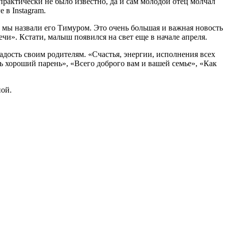
практически не было известно, да и сам молодой отец молчал
 в Instagram.
, мы назвали его Тимуром. Это очень большая и важная новость
ечи». Кстати, малыш появился на свет еще в начале апреля.
дость своим родителям. «Счастья, энергии, исполнения всех
ь хороший парень», «Всего доброго вам и вашей семье», «Как
ной.