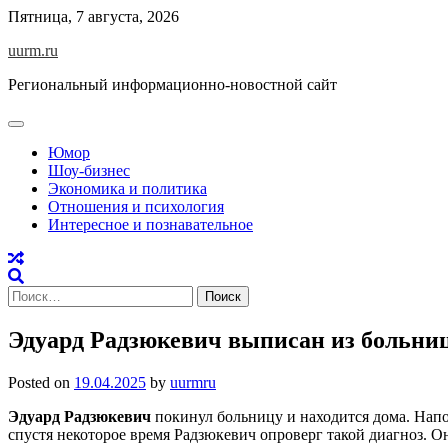
Skip
Пятница, 7 августа, 2026
to
uurm.ru
content
Региональный информационно-новостной сайт
Юмор
Шоу-бизнес
Экономика и политика
Отношения и психология
Интересное и познавательное
Найти:
Эдуард Радзюкевич выписан из больни
Posted on
19.04.2025
by
uurmru
Эдуард Радзюкевич
покинул больницу и находится дома. Напо
спустя некоторое время Радзюкевич опроверг такой диагноз. О