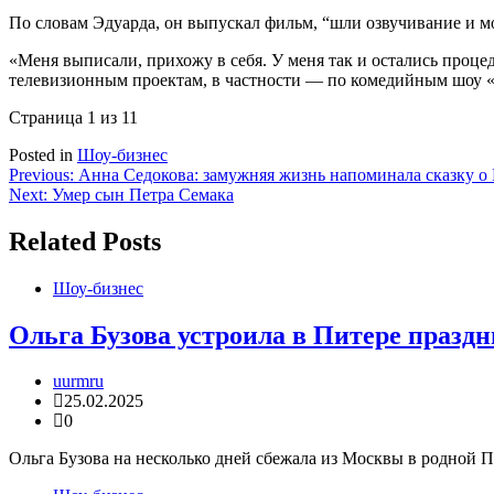
По словам Эдуарда, он выпускал фильм, “шли озвучивание и мо
«Меня выписали, прихожу в себя. У меня так и остались проце
телевизионным проектам, в частности — по комедийным шоу «6 
Страница 1 из 1
1
Posted in
Шоу-бизнес
Навигация
Previous:
Анна Седокова: замужняя жизнь напоминала сказку о 
Next:
Умер сын Петра Семака
по
записям
Related Posts
Шоу-бизнес
Ольга Бузова устроила в Питере празд
uurmru
25.02.2025
0
Ольга Бузова на несколько дней сбежала из Москвы в родной Пет