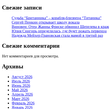
Свежие записи
Судьба “Британника” – корабля-близнеца “Титаника”
Сергей Пенкин открывает школу вокала
Виновен: Отец Жанны Фриске обвинил Шепелева в краж
Юлия Снигирь определилась, где будет рожать первенца
Надежда Мейхер-Грановская стала мамой в третий раз
Свежие комментарии
Нет комментариев для просмотра.
Архивы
Август 2026
Июль 2026
Июнь 2026
Май 2026
Апрель 2026
Март 2026
Февраль 2026
Январь 2026