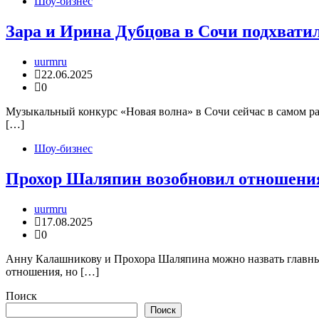
Шоу-бизнес
Зара и Ирина Дубцова в Сочи подхвати
uurmru
22.06.2025
0
Музыкальный конкурс «Новая волна» в Сочи сейчас в самом ра
[…]
Шоу-бизнес
Прохор Шаляпин возобновил отношени
uurmru
17.08.2025
0
Анну Калашникову и Прохора Шаляпина можно назвать главными
отношения, но […]
Поиск
Поиск