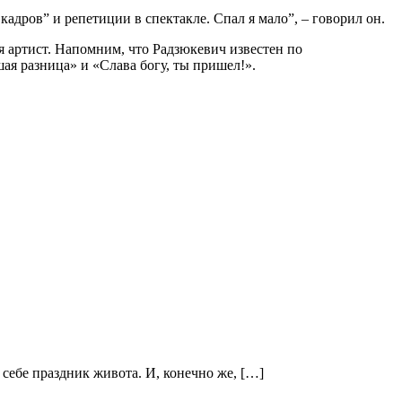
адров” и репетиции в спектакле. Спал я мало”, – говорил он.
я артист. Напомним, что Радзюкевич известен по
ая разница» и «Слава богу, ты пришел!».
 себе праздник живота. И, конечно же, […]