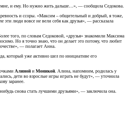
 и мне, и ему. Но нужно жить дальше…», — сообщила Седокова.
 ревность и ссоры. «Максим – общительный и добрый, я тоже,
е эти люди вовсе не вели себя как друзья», — рассказала
Более того, по словам Седоковой, «друзья» знакомили Максима
осимо. Но я точно знаю, что он делает это потому, что любит
ночестве», — полагает Анна.
уда, который уже активно шел по инициативе его
дочками
Алиной
и
Моникой
. Алина, напомним, родилась у
ались, дети во взрослые игры играть не будут», — уточнила
ову заранее.
а-нибудь снова стать лучшими друзьями», — заключила она.