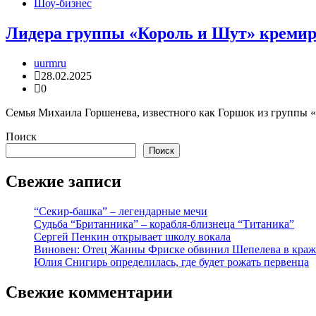
Шоу-бизнес
Лидера группы «Король и Шут» креми
uurmru
28.02.2025
0
Семья Михаила Горшенева, известного как Горшок из группы «
Поиск
Поиск
Свежие записи
“Секир-башка” – легендарные мечи
Судьба “Британника” – корабля-близнеца “Титаника”
Сергей Пенкин открывает школу вокала
Виновен: Отец Жанны Фриске обвинил Шепелева в краж
Юлия Снигирь определилась, где будет рожать первенца
Свежие комментарии