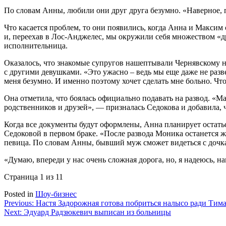
По словам Анны, любили они друг друга безумно. «Наверное, п
Что касается проблем, то они появились, когда Анна и Максим
и, переехав в Лос-Анджелес, мы окружили себя множеством «дру
исполнительница.
Оказалось, что знакомые супругов нашептывали Чернявскому не
с другими девушками. «Это ужасно – ведь мы еще даже не разве
меня безумно. И именно поэтому хочет сделать мне больно. Чтоб
Она отметила, что боялась официально подавать на развод. «Ма
родственников и друзей», — призналась Седокова и добавила, ч
Когда все документы будут оформлены, Анна планирует остать
Седоковой в первом браке. «После развода Моника останется ж
певица. По словам Анны, бывший муж сможет видеться с дочка
«Думаю, впереди у нас очень сложная дорога, но, я надеюсь, н
Страница 1 из 1
1
Posted in
Шоу-бизнес
Навигация
Previous:
Настя Задорожная готова побриться налысо ради Тима
Next:
Эдуард Радзюкевич выписан из больницы
по