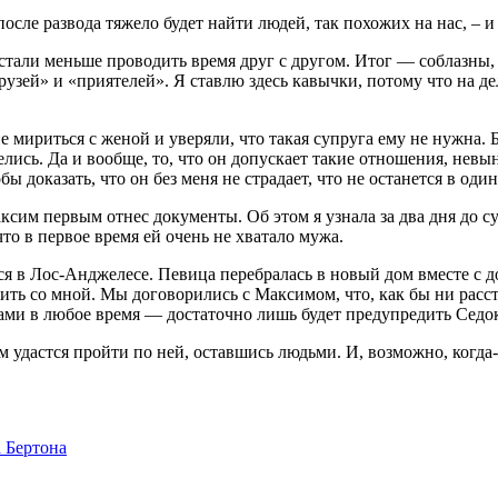
осле развода тяжело будет найти людей, так похожих на нас, –
 стали меньше проводить время друг с другом. Итог — соблазны,
зей» и «приятелей». Я ставлю здесь кавычки, потому что на дел
 мириться с женой и уверяли, что такая супруга ему не нужна. 
лись. Да и вообще, то, что он допускает такие отношения, невын
ы доказать, что он без меня не страдает, что не останется в оди
ксим первым отнес документы. Об этом я узнала за два дня до с
то в первое время ей очень не хватало мужа.
ся в Лос-Анджелесе. Певица перебралась в новый дом вместе с 
ить со мной. Мы договорились с Максимом, что, как бы ни расст
ми в любое время — достаточно лишь будет предупредить Седок
ам удастся пройти по ней, оставшись людьми. И, возможно, когд
 Бертона