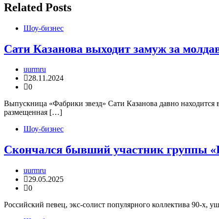
записям
Related Posts
Шоу-бизнес
Сати Казанова выходит замуж за молда
uurmru
28.11.2024
0
Выпускница «Фабрики звезд» Сати Казанова давно находится в п
размещенная […]
Шоу-бизнес
Скончался бывший участник группы «
uurmru
29.05.2025
0
Российский певец, экс-солист популярного коллектива 90-х, уш