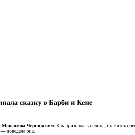
нала сказку о Барби и Кене
с
Максимом Чернявским
. Как призналась певица, их жизнь оч
 — поведала она.