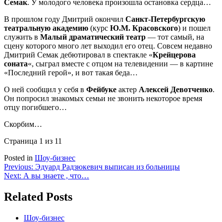
Семак
. У молодого человека произошла остановка сердца…
В прошлом году Дмитрий окончил
Санкт-Петербургскую
театральную академию
(курс
Ю.М. Красовского
) и пошел
служить в
Малый драматический театр
— тот самый, на
сцену которого много лет выходил его отец. Совсем недавно
Дмитрий Семак дебютировал в спектакле «
Крейцерова
соната
«, сыграл вместе с отцом на телевидении — в картине
«Последний герой», и вот такая беда…
О ней сообщил у себя в
Фейбуке
актер
Алексей Девотченко
.
Он попросил знакомых семьи не звонить некоторое время
отцу погибшего…
Скорбим…
Страница 1 из 1
1
Posted in
Шоу-бизнес
Навигация
Previous:
Эдуард Радзюкевич выписан из больницы
Next:
А вы знаете , что…
по
записям
Related Posts
Шоу-бизнес