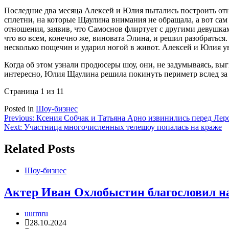
Последние два месяца Алексей и Юлия пытались построить от
сплетни, на которые Щаулина внимания не обращала, а вот сам 
отношения, заявив, что Самоснов флиртует с другими девушкам
что во всем, конечно же, виновата Элина, и решил разобраться.
несколько пощечин и ударил ногой в живот. Алексей и Юлия ув
Когда об этом узнали продюсеры шоу, они, не задумываясь, выг
интересно, Юлия Щаулина решила покинуть периметр вслед за в
Страница 1 из 1
1
Posted in
Шоу-бизнес
Навигация
Previous:
Ксения Собчак и Татьяна Арно извинились перед Лер
Next:
Участница многочисленных телешоу попалась на краже
по
записям
Related Posts
Шоу-бизнес
Актер Иван Охлобыстин благословил н
uurmru
28.10.2024