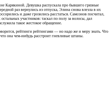
ине Карякиной. Девушка распускала про бывшего грязные
редной раз вернулись из отпуска, Элина снова влезла в их
ссорились и даже грозились расстаться. Самсонов посчитал,
 остальных участников: таскал по полу за волосы, дал
аслужила такое жестокое обращение.
оворится, рейтинги рейтингами — но надо же и меру знать. Что
 что она чем-нибудь расстроит гневливые штаны.