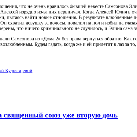
ношения, что не очень нравилось бывшей невесте Самсонова Эл
Алексей изрядно из-за них нервничал. Когда Алексей Юлия в оче
и, пытаясь найти новые отношения. В результате влюбленные по
 Он схватил девушку за волосы, повалил на пол и избил на глазах
ерены, что ничего криминального не случилось, и Элина сама з
нали Самсонова из «Дома 2» без права вернуться обратно. Как г
озлюбленным. Будем гадать, когда же и ей прилетит в лаз за то,
ой Кудрявцевой
а священный союз уже вторую дочь