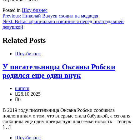
Posted in
Шоу-бизнес
Навигация
Previous:
Николай Валуев сходил на медведя
Next:
Витас официально извинился перед пострадавшей
по
девушкой
записям
Related Posts
Шоу-бизнес
У писательницы Оксаны Робски
родился еще один внук
uurmru
26.10.2025
0
В 2019 году писательница Оксана Робски сообщила
поклонникам о том, что впервые стала бабушкой, а сегодня
сообщила еще одну прекрасную для семьи новость – теперь
[…]
Шоу-бизнес