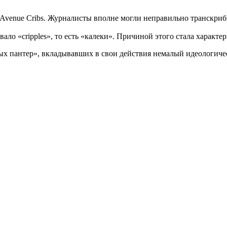
venue Cribs. Журналисты вполне могли неправильно транскрибир
ло «cripples», то есть «калеки». Причиной этого стала характе
ых пантер», вкладывавших в свои действия немалый идеологичес