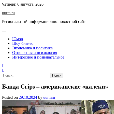
Skip
Четверг, 6 августа, 2026
to
uurm.ru
content
Региональный информационно-новостной сайт
Юмор
Шоу-бизнес
Экономика и политика
Отношения и психология
Интересное и познавательное
Найти:
Банда Crips – американские «калеки»
Posted on
29.10.2024
by
uurmru