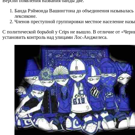
Версий появления названия банды две.
Банда Рэймонда Вашингтона до объединения называлась A
лексиконе.
Членов преступной группировки местное население называ
С политической борьбой у Crips не вышло. В отличие от «Черн
установить контроль над улицами Лос-Анджелеса.