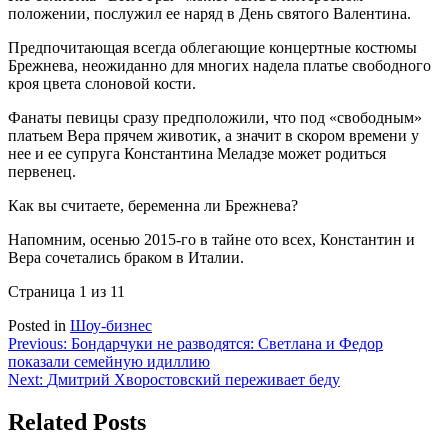
положении, послужил ее наряд в День святого Валентина.
Предпочитающая всегда облегающие концертные костюмы
Брежнева, неожиданно для многих надела платье свободного
кроя цвета слоновой кости.
Фанаты певицы сразу предположили, что под «свободным»
платьем Вера прячем животик, а значит в скором времени у
нее и ее супруга Константина Меладзе может родиться
первенец.
Как вы считаете, беременна ли Брежнева?
Напомним, осенью 2015-го в тайне ото всех, Константин и
Вера сочетались браком в Италии.
Страница 1 из 1
1
Posted in
Шоу-бизнес
Навигация
Previous:
Бондарчуки не разводятся: Светлана и Федор
показали семейную идиллию
по
Next:
Дмитрий Хворостовский переживает беду
записям
Related Posts