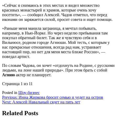
«Сейчас я снимаюсь в этих местах и видел множество
красивых монастырей и храмов, которые очень хочу
посетить», — сообщил Алексей. Чадов отметил, что перед
иконами он заряжается силой, просит совета и ищет помощи.
«Раньше меня манила заграница, я мечтал побывать,
например, в Нью-Йорке. Но через неделю пребывания там
покупал обратный билет. Так же я чувствую себя и в
Вильнюсе, родном городе Агнюши. Мой тесть, с которым у
нас прекрасные отношения, всегда рад нам, устраивает
настоящий пир, но нет для меня места ближе России», —
поведал артист.
По словам Чадова, он хочет «отдохнуть на Родине, с русскими
людьми, на лоне нашей природы». При этом брать с собой
Агнию
актер не планирует.
Страница 1 из 1
1
Posted in
Шоу-бизнес
Навигация
Previous:
Инна Жиркова бросит семью и уедет на остров
Next:
Алексей Навальный сядет на пять лет
по
записям
Related Posts