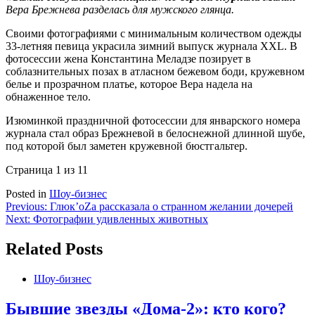
Вера Брежнева разделась для мужского глянца.
Своими фотографиями с минимальным количеством одежды
33-летняя певица украсила зимний выпуск журнала XXL. В
фотосессии жена Константина Меладзе позирует в
соблазнительных позах в атласном бежевом боди, кружевном
белье и прозрачном платье, которое Вера надела на
обнаженное тело.
Изюминкой праздничной фотосессии для январского номера
журнала стал образ Брежневой в белоснежной длинной шубе,
под которой был заметен кружевной бюстгальтер.
Страница 1 из 1
1
Posted in
Шоу-бизнес
Навигация
Previous:
Глюк’оZа рассказала о странном желании дочерей
Next:
Фотографии удивленных животных
по
записям
Related Posts
Шоу-бизнес
Бывшие звезды «Дома-2»: кто кого?