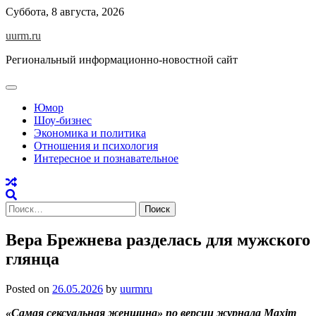
Skip
Суббота, 8 августа, 2026
to
uurm.ru
content
Региональный информационно-новостной сайт
Юмор
Шоу-бизнес
Экономика и политика
Отношения и психология
Интересное и познавательное
Найти:
Вера Брежнева разделась для мужского
глянца
Posted on
26.05.2026
by
uurmru
«Самая сексуальная женщина» по версии журнала Maxim