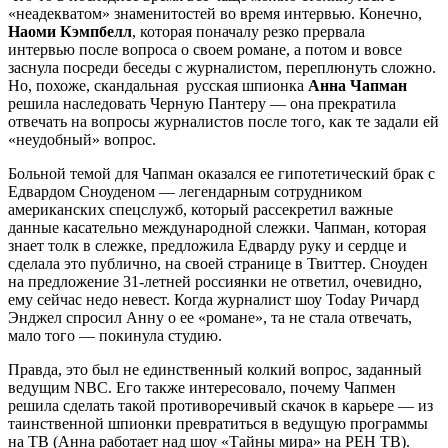
«неадекватом» знаменитостей во время интервью. Конечно,
Наоми Кэмпбелл
, которая поначалу резко прервала
интервью после вопроса о своем романе, а потом и вовсе
заснула посреди беседы с журналистом, переплюнуть сложно.
Но, похоже, скандальная русская шпионка
Анна Чапман
решила наследовать Черную Пантеру — она прекратила
отвечать на вопросы журналистов после того, как те задали ей
«неудобный» вопрос.
Больной темой для Чапман оказался ее гипотетический брак с
Едвардом Сноуденом — легендарным сотрудником
американских спецслужб, который рассекретил важные
данные касательно международной слежки. Чапман, которая
знает толк в слежке, предложила Едварду руку и сердце и
сделала это публично, на своей странице в Твиттер. Сноуден
на предложение 31-летней россиянки не ответил, очевидно,
ему сейчас недо невест. Когда журналист шоу Today Ричард
Энджел спросил Анну о ее «романе», та не стала отвечать,
мало того — покинула студию.
Правда, это был не единственный колкий вопрос, заданный
ведущим NBC. Его также интересовало, почему Чапмен
решила сделать такой противоречивый скачок в карьере — из
таинственной шпионки превратиться в ведущую программы
на ТВ (Анна работает над шоу «Тайны мира» на РЕН ТВ).