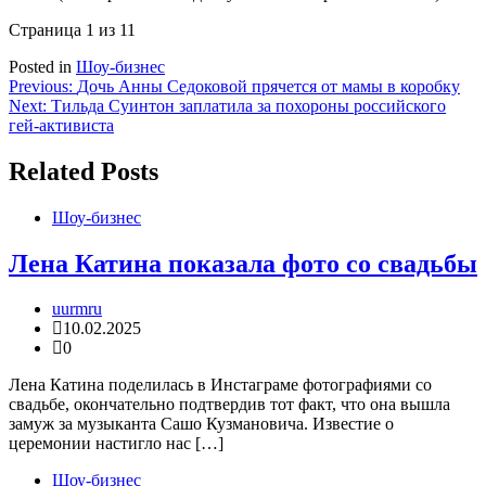
Страница 1 из 1
1
Posted in
Шоу-бизнес
Навигация
Previous:
Дочь Анны Седоковой прячется от мамы в коробку
Next:
Тильда Суинтон заплатила за похороны российского
по
гей-активиста
записям
Related Posts
Шоу-бизнес
Лена Катина показала фото со свадьбы
uurmru
10.02.2025
0
Лена Катина поделилась в Инстаграме фотографиями со
свадьбе, окончательно подтвердив тот факт, что она вышла
замуж за музыканта Сашо Кузмановича. Известие о
церемонии настигло нас […]
Шоу-бизнес