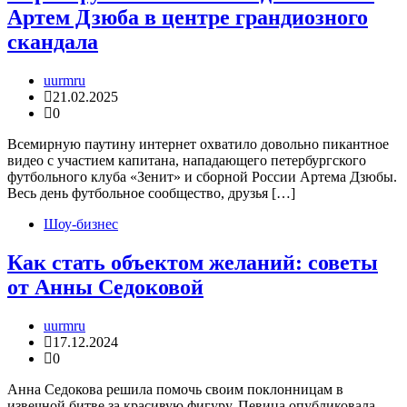
Артем Дзюба в центре грандиозного
скандала
uurmru
21.02.2025
0
Всемирную паутину интернет охватило довольно пикантное
видео с участием капитана, нападающего петербургского
футбольного клуба «Зенит» и сборной России Артема Дзюбы.
Весь день футбольное сообщество, друзья […]
Шоу-бизнес
Как стать объектом желаний: советы
от Анны Седоковой
uurmru
17.12.2024
0
Анна Седокова решила помочь своим поклонницам в
извечной битве за красивую фигуру. Певица опубликовала