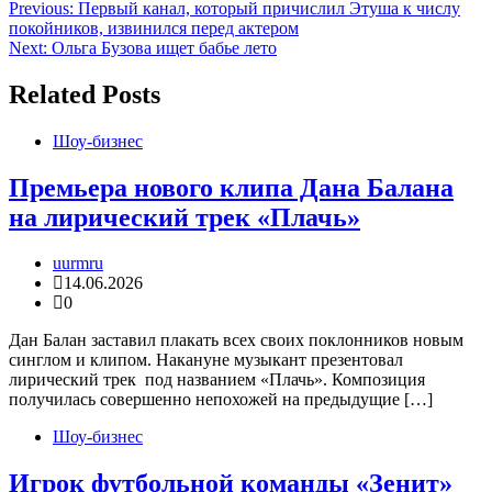
Навигация
Previous:
Первый канал, который причислил Этуша к числу
покойников, извинился перед актером
по
Next:
Ольга Бузова ищет бабье лето
записям
Related Posts
Шоу-бизнес
Премьера нового клипа Дана Балана
на лирический трек «Плачь»
uurmru
14.06.2026
0
Дан Балан заставил плакать всех своих поклонников новым
синглом и клипом. Накануне музыкант презентовал
лирический трек под названием «Плачь». Композиция
получилась совершенно непохожей на предыдущие […]
Шоу-бизнес
Игрок футбольной команды «Зенит»