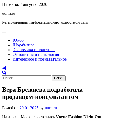
Skip
Пятница, 7 августа, 2026
to
uurm.ru
content
Региональный информационно-новостной сайт
Юмор
Шоу-бизнес
Экономика и политика
Отношения и психология
Интересное и познавательное
Найти:
Вера Брежнева подработала
продавцом-консультантом
Posted on
29.01.2025
by
uurmru
На днях в Москве состоялась
Vogue Fashion Night Out
,