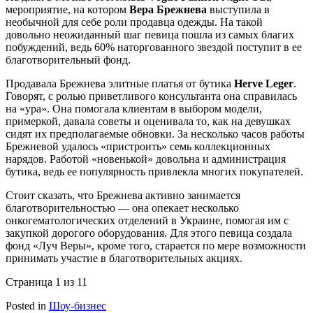
мероприятие, на котором
Вера Брежнева
выступила в
необычной для себе роли продавца одежды. На такой
довольно неожиданный шаг певица пошла из самых благих
побуждений, ведь 60% наторгованного звездой поступит в ее
благотворительный фонд.
Продавала Брежнева элитные платья от бутика
Herve Leger
.
Говорят, с ролью приветливого консультанта она справилась
на «ура». Она помогала клиентам в выбором модели,
примеркой, давала советы и оценивала то, как на девушках
сидят их предполагаемые обновки. За несколько часов работы
Брежневой удалось «пристроить» семь коллекционных
нарядов. Работой «новенькой» довольна и администрация
бутика, ведь ее популярность привлекла многих покупателей.
Стоит сказать, что Брежнева активно занимается
благотворительностью — она опекает несколько
онкогематологических отделений в Украине, помогая им с
закупкой дорогого оборудования. Для этого певица создала
фонд «Луч Веры», кроме того, старается по мере возможности
принимать участие в благотворительных акциях.
Страница 1 из 1
1
Posted in
Шоу-бизнес