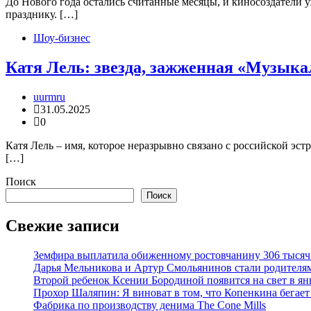
До Нового года остались считанные месяцы, и киносоздатели 
празднику. […]
Шоу-бизнес
Катя Лель: звезда, зажженная «Музык
uurmru
31.05.2025
0
Катя Лель – имя, которое неразрывно связано с российской эс
[…]
Поиск
Поиск
Свежие записи
Земфира выплатила обиженному ростовчанину 306 тысяч
Дарья Мельникова и Артур Смольянинов стали родителя
Второй ребенок Ксении Бородиной появится на свет в ян
Прохор Шаляпин: Я виноват в том, что Копенкина бегает
Фабрика по производству денима The Cone Mills