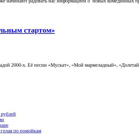
уже начинают радовать нас информацией о новых комедийных про
альным стартом»
традой 2000-х. Её песни «Мускат», «Мой мармеладный», «Долетай
 рублей
ми
варе
 голая по помойкам