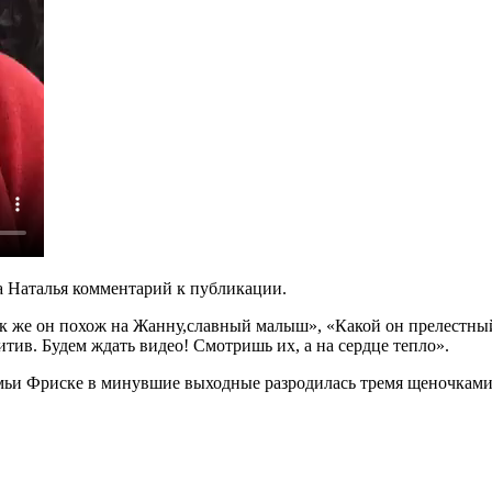
а Наталья комментарий к публикации.
к же он похож на Жанну,славный малыш», «Какой он прелестный
тив. Будем ждать видео! Смотришь их, а на сердце тепло».
семьи Фриске в минувшие выходные разродилась тремя щеночкам