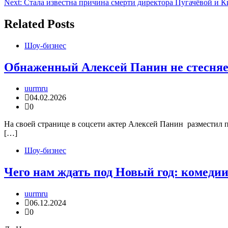
Next:
Стала известна причина смерти директора Пугачёвой и К
по
записям
Related Posts
Шоу-бизнес
Обнаженный Алексей Панин не стесняет
uurmru
04.02.2026
0
На своей странице в соцсети актер Алексей Панин разместил
[…]
Шоу-бизнес
Чего нам ждать под Новый год: комеди
uurmru
06.12.2024
0