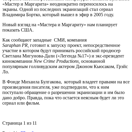
«Мастер и Маргарита» неоднократно переносилось на
экраны. Одной из последних экранизаций стал сериал
Владимира Бортко, который вышел в эфир в 2005 году.
Новый взгляд на «Мастера и Маргариту» нам планирует
показать США.
Как сообщают западные СМИ, компания
Saraphan
PR,
готовит к запуску проект, непосредственное
участие в котором будут принимать российский продюсер
Светлана Мигунова-Дали («Легенда №17») и экс-президент
кинокомпании
New
Crime
Productions,
основанной
популярным голливудским актером Джоном Кьюсаком, Грэйс
Ло.
В Фонде Михаила Булгакова, который владеет правами на все
произведения писателя, уже подтвердили, что к ним
поступало обращение о разрешении экранизации и им было
дано добро. Правда, пока что остается неясным будет ли это
сериал или фильм.
Страница 1 из 1
1