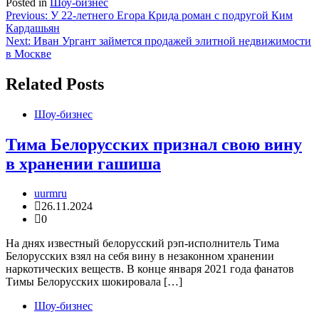
Posted in
Шоу-бизнес
Навигация
Previous:
У 22-летнего Егора Крида роман с подругой Ким
Кардашьян
по
Next:
Иван Ургант займется продажей элитной недвижимости
записям
в Москве
Related Posts
Шоу-бизнес
Тима Белорусских признал свою вину
в хранении гашиша
uurmru
26.11.2024
0
На днях известный белорусский рэп-исполнитель Тима
Белорусских взял на себя вину в незаконном хранении
наркотических веществ. В конце января 2021 года фанатов
Тимы Белорусских шокировала […]
Шоу-бизнес