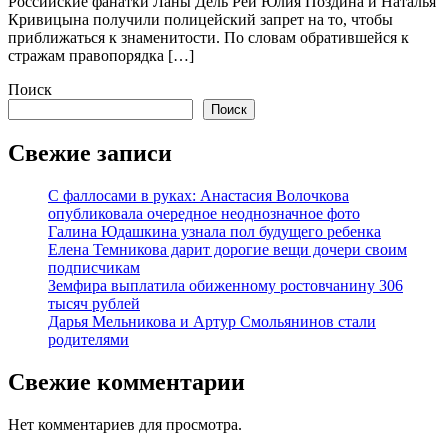
Российские фанатки Ланы Дель Рей Юлия Поздина и Наталья
Кривицына получили полицейский запрет на то, чтобы
приближаться к знаменитости. По словам обратившейся к
стражам правопорядка […]
Поиск
Поиск
Свежие записи
С фаллосами в руках: Анастасия Волочкова
опубликовала очередное неоднозначное фото
Галина Юдашкина узнала пол будущего ребенка
Елена Темникова дарит дорогие вещи дочери своим
подписчикам
Земфира выплатила обиженному ростовчанину 306
тысяч рублей
Дарья Мельникова и Артур Смольянинов стали
родителями
Свежие комментарии
Нет комментариев для просмотра.