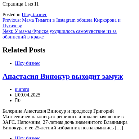
Страница 1 из 1
1
Posted in
Шоу-бизнес
Навигация
Previous:
Мама Тимати в Instagram обошла Киркорова и
Пугачеву
по
Next:
У мамы Фриске ухудшилось самочувствие из-за
записям
обвинений в краже
Related Posts
Шоу-бизнес
Анастасия Винокур выходит замуж
uurmru
09.04.2025
0
Балерина Анастасия Винокур и продюсер Григорий
Матвеевичев наконец-то решились и подали заявление в
ЗАГС. Напомним, 27-летняя дочь знаменитого Владимира
Винокура и ее 25-летний избранник познакомились […]
Шоу-бизнес