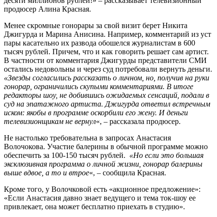
десяти миллионов рублей!» – рассказывает телевизионный
продюсер Алина Красная.
Менее скромные гонорары за свой визит берет Никита
Джигурда и Марина Анисина. Например, комментарий из уст
пары касательно их развода обошелся журналистам в 600
тысяч рублей. Причем, что и как говорить решает сам артист.
В частности от комментария Джигурды представители СМИ
остались недовольны и через суд потребовали вернуть деньги.
«Звезды согласились рассказать о личном, но, получив на руки
гонорар, ограничились скупыми комментариями. В итоге
редакторы шоу, не добившись ожидаемых сенсаций, подали в
суд на эпатажного артиста. Джигурда ответил встречным
иском: якобы в программе оскорбили его жену. И деньги
телевизионщикам не вернул
«, – рассказала продюсер.
Не настолько требовательна в запросах Анастасия
Волочокова. Участие балерины в обычной программе можно
обеспечить за 100-150 тысяч рублей.
«Но если это большая
эксклюзивная программа о личной жизни, гонорар балерины
выше вдвое, а то и втрое
«, – сообщила Красная.
Кроме того, у Волочковой есть «акционное предложение»:
«Если Анастасия давно знает ведущего и тема ток-шоу ее
привлекает, она может бесплатно приехать в студию».