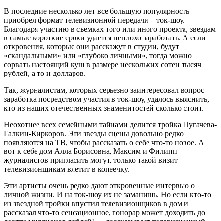
В последние несколько лет все большую популярность
приобрел формат телевизионной передачи – ток-шоу.
Благодаря участию в съемках того или иного проекта, звездам
в самые короткие сроки удается неплохо заработать. А если
откровения, которые они расскажут в студии, будут
«скандальными» или «глубоко личными», тогда можно
сорвать настоящий куш в размере нескольких сотен тысяч
рублей, а то и долларов.
Так, журналистам, которых серьезно заинтересовал вопрос
заработка посредством участия в ток-шоу, удалось выяснить,
кто из наших отечественных знаменитостей сколько стоит.
Неохотнее всех семейными тайнами делится тройка Пугачева-
Галкин-Киркоров. Эти звезды сцены довольно редко
появляются на ТВ, чтобы рассказать о себе что-то новое. А
вот к себе дом Алла Борисовна, Максим и Филипп
журналистов пригласить могут, только такой визит
телевизионщикам влетит в копеечку.
Эти артисты очень редко дают откровенные интервью о
личной жизни. И на ток-шоу их не заманишь. Но если кто-то
из звездной тройки впустил телевизионщиков в дом и
рассказал что-то сенсационное, гонорар может доходить до