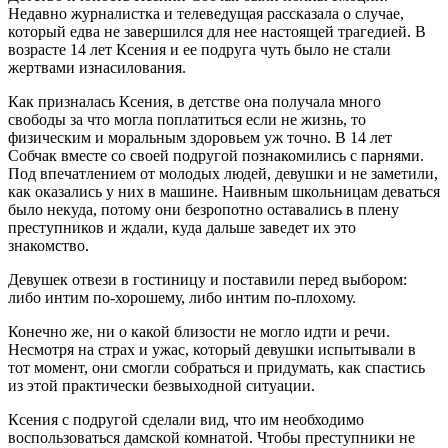
Недавно журналистка и телеведущая рассказала о случае,
который едва не завершился для нее настоящей трагедией. В
возрасте 14 лет Ксения и ее подруга чуть было не стали
жертвами изнасилования.
Как призналась Ксения, в детстве она получала много
свободы за что могла поплатиться если не жизнь, то
физическим и моральным здоровьем уж точно. В 14 лет
Собчак вместе со своей подругой познакомились с парнями.
Под впечатлением от молодых людей, девушки и не заметили,
как оказались у них в машине. Наивным школьницам деваться
было некуда, потому они безропотно оставались в плену
преступников и ждали, куда дальше заведет их это
знакомство.
Девушек отвези в гостиницу и поставили перед выбором:
либо интим по-хорошему, либо интим по-плохому.
Конечно же, ни о какой близости не могло идти и речи.
Несмотря на страх и ужас, который девушки испытывали в
тот момент, они смогли собраться и придумать, как спастись
из этой практически безвыходной ситуации.
Ксения с подругой сделали вид, что им необходимо
воспользоваться дамской комнатой. Чтобы преступники не