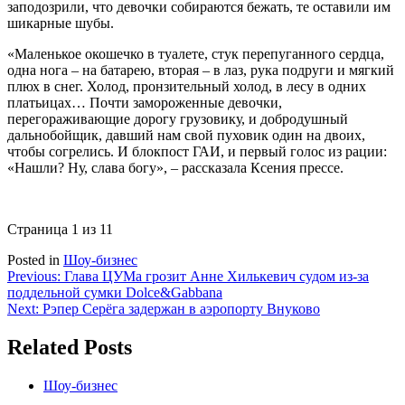
заподозрили, что девочки собираются бежать, те оставили им
шикарные шубы.
«Маленькое окошечко в туалете, стук перепуганного сердца,
одна нога – на батарею, вторая – в лаз, рука подруги и мягкий
плюх в снег. Холод, пронзительный холод, в лесу в одних
платьицах… Почти замороженные девочки,
перегораживающие дорогу грузовику, и добродушный
дальнобойщик, давший нам свой пуховик один на двоих,
чтобы согрелись. И блокпост ГАИ, и первый голос из рации:
«Нашли? Ну, слава богу», – рассказала Ксения прессе.
Страница 1 из 1
1
Posted in
Шоу-бизнес
Навигация
Previous:
Глава ЦУМа грозит Анне Хилькевич судом из-за
поддельной сумки Dolce&Gabbana
по
Next:
Рэпер Серёга задержан в аэропорту Внуково
записям
Related Posts
Шоу-бизнес