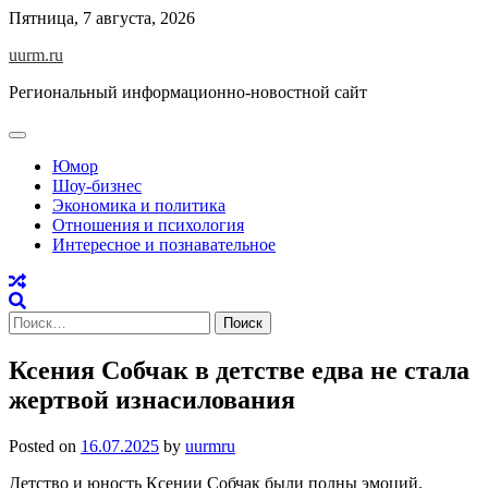
Skip
Пятница, 7 августа, 2026
to
uurm.ru
content
Региональный информационно-новостной сайт
Юмор
Шоу-бизнес
Экономика и политика
Отношения и психология
Интересное и познавательное
Найти:
Ксения Собчак в детстве едва не стала
жертвой изнасилования
Posted on
16.07.2025
by
uurmru
Детство и юность Ксении Собчак были полны эмоций.