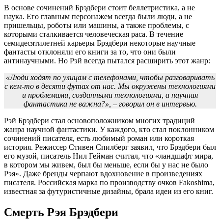
В основе сочинений Брэдбери стоит беллетристика, а не
наука. Его главным персонажем всегда были люди, а не
пришельцы, роботы или машины, а также проблемы, с
которыми сталкивается человеческая раса. В течение
семидесятилетней карьеры Брэдбери некоторые научные
фантасты отклоняли его книги за то, что они были
антинаучными. Но Рэй всегда пытался расширить этот жанр:
«Люди ходят по улицам с телефонами, чтобы разговаривать
с кем-то в десяти футах от нас. Мы окружены технологиями
и проблемами, созданными технологиями, а научная
фантастика не важна?»,
–
говорил он в интервью.
Рэй Брэдбери стал основоположником многих традиций
жанра научной фантастики. У каждого, кто стал поклонником
сочинений писателя, есть любимый роман или короткая
история. Режиссер Стивен Спилберг заявил, что Брэдбери был
его музой, писатель Нил Гейман считал, что «ландшафт мира,
в котором мы живем, был бы меньше, если бы у нас не было
Рэя». Даже бренды черпают вдохновение в произведениях
писателя. Российская марка по производству очков Fakoshima,
известная за футуристичные дизайны, брала идеи из его книг.
Смерть Рэя Брэдбери