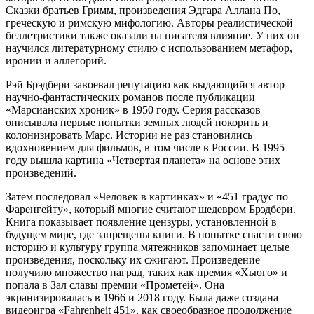
Сказки братьев Гримм, произведения Эдгара Аллана По,
греческую и римскую мифологию. Авторы реалистической
беллетристики также оказали на писателя влияние. У них он
научился литературному стилю с использованием метафор,
иронии и аллегорий.
Рэй Брэдбери завоевал репутацию как выдающийся автор
научно-фантастических романов после публикации
«Марсианских хроник» в 1950 году. Серия рассказов
описывала первые попытки земных людей покорить и
колонизировать Марс. Истории не раз становились
вдохновением для фильмов, в том числе в России. В 1995
году вышла картина «Четвертая планета» на основе этих
произведений.
Затем последовал «Человек в картинках» и «451 градус по
Фаренгейту», который многие считают шедевром Брэдбери.
Книга показывает появление цензуры, установленной в
будущем мире, где запрещены книги. В попытке спасти свою
историю и культуру группа мятежников запоминает целые
произведения, поскольку их сжигают. Произведение
получило множество наград, таких как премия «Хьюго» и
попала в Зал славы премии «Прометей». Она
экранизировалась в 1966 и 2018 году. Была даже создана
видеоигра «Fahrenheit 451», как своеобразное продолжение