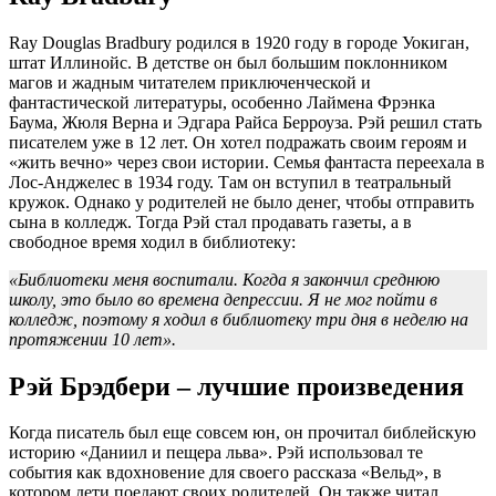
Ray Douglas Bradbury родился в 1920 году в городе Уокиган,
штат Иллинойс. В детстве он был большим поклонником
магов и жадным читателем приключенческой и
фантастической литературы, особенно Лаймена Фрэнка
Баума, Жюля Верна и Эдгара Райса Берроуза. Рэй решил стать
писателем уже в 12 лет. Он хотел подражать своим героям и
«жить вечно» через свои истории. Семья фантаста переехала в
Лос-Анджелес в 1934 году. Там он вступил в театральный
кружок. Однако у родителей не было денег, чтобы отправить
сына в колледж. Тогда Рэй стал продавать газеты, а в
свободное время ходил в библиотеку:
«Библиотеки меня воспитали. Когда я закончил среднюю
школу, это было во времена депрессии. Я не мог пойти в
колледж, поэтому я ходил в библиотеку три дня в неделю на
протяжении 10 лет».
Рэй Брэдбери – лучшие произведения
Когда писатель был еще совсем юн, он прочитал библейскую
историю «Даниил и пещера льва». Рэй использовал те
события как вдохновение для своего рассказа «Вельд», в
котором дети поедают своих родителей. Он также читал