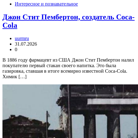
Интересное и познавательное
Джон Стит Пембертон, создатель Coca-
Cola
uurmru
31.07.2026
0
В 1886 году фармацевт из США Джон Стит Пембертон налил
покупателю первый стакан своего напитка. Это была
газировка, ставшая в итоге всемирно известной Coca-Cola.
Химик […]