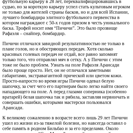
футбольную карьеру в 28 лет, переквалифицировавшись в
судью, но за короткую карьеру успел стать культовым игроком
не только для жителей страны басков, но и для всей Испании,
лучшего бомбардира элитного футбольного первенства в
котором награждают с 50-х годов призом в честь уникального
баска. Трофей носит имя “Пичичи”. Это было прозвище
Рафаэля – снайпер, бомбардир.
Пичичи отличался завидной результативностью не только в
плане голов, но и обостряющих передач. Хотя сколько
красивых голевых передач не отдай, все равно запомнят
только того, что отправлял мяч в сетку. А у Пичичи с этим
тоже не было проблем. Узнать на поле Рафаэля Арансади
было проще просто. Нет, он не отличался заметными
габаритами, экстравагантной прической или цветом кожи.
Просто-напросто во время игры Пичичи одевал белую
шапочку, за счет чего его партнерам было легко найти своего
нападающего на поле. А перед глазами соперника (особенно
вратарей) белая шапочка так и рябила, заставляя нервничать и
совершать ошибки, которыми мастерски пользовался
Арансади.
К великому сожалению в возрасте всего лишь 29 лет Пичичи
ушел из жизни из-за тяжелой болезни, но навсегда оставил о
себе память в родном Бильбао и за его пределами. Около