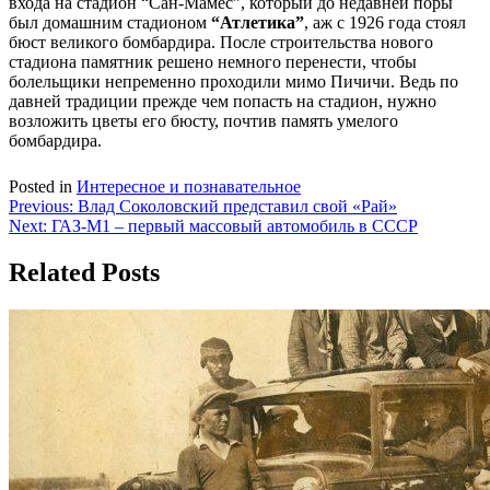
входа на стадион “Сан-Мамес”, который до недавней поры
был домашним стадионом
“Атлетика”
, аж с 1926 года стоял
бюст великого бомбардира. После строительства нового
стадиона памятник решено немного перенести, чтобы
болельщики непременно проходили мимо Пичичи. Ведь по
давней традиции прежде чем попасть на стадион, нужно
возложить цветы его бюсту, почтив память умелого
бомбардира.
Posted in
Интересное и познавательное
Навигация
Previous:
Влад Соколовский представил свой «Рай»
Next:
ГАЗ-М1 – первый массовый автомобиль в СССР
по
записям
Related Posts