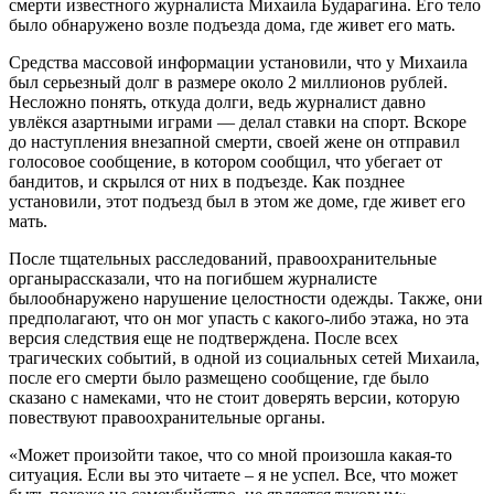
смерти известного журналиста Михаила Бударагина. Его тело
было обнаружено возле подъезда дома, где живет его мать.
Средства массовой информации установили, что у Михаила
был серьезный долг в размере около 2 миллионов рублей.
Несложно понять, откуда долги, ведь журналист давно
увлёкся азартными играми — делал ставки на спорт. Вскоре
до наступления внезапной смерти, своей жене он отправил
голосовое сообщение, в котором сообщил, что убегает от
бандитов, и скрылся от них в подъезде. Как позднее
установили, этот подъезд был в этом же доме, где живет его
мать.
После тщательных расследований, правоохранительные
органырассказали, что на погибшем журналисте
былообнаружено нарушение целостности одежды. Также, они
предполагают, что он мог упасть с какого-либо этажа, но эта
версия следствия еще не подтверждена. После всех
трагических событий, в одной из социальных сетей Михаила,
после его смерти было размещено сообщение, где было
сказано с намеками, что не стоит доверять версии, которую
повествуют правоохранительные органы.
«Может произойти такое, что со мной произошла какая-то
ситуация. Если вы это читаете – я не успел. Все, что может