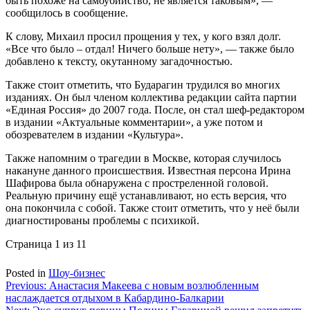
быть похоже на самоубийство, не является таковым», —
сообщилось в сообщение.
К слову, Михаил просил прощения у тех, у кого взял долг.
«Все что было – отдал! Ничего больше нету», — также было
добавлено к тексту, окутанному загадочностью.
Также стоит отметить, что Бударагин трудился во многих
изданиях. Он был членом коллектива редакции сайта партии
«Единая Россия» до 2007 года. После, он стал шеф-редактором
в издании «Актуальные комментарии», а уже потом и
обозревателем в издании «Культура».
Также напомним о трагедии в Москве, которая случилось
накануне данного происшествия. Известная персона Ирина
Шафирова была обнаружена с простреленной головой.
Реальную причину ещё устанавливают, но есть версия, что
она покончила с собой. Также стоит отметить, что у неё были
диагностированы проблемы с психикой.
Страница 1 из 1
1
Posted in
Шоу-бизнес
Навигация
Previous:
Анастасия Макеева с новым возлюбленным
наслаждается отдыхом в Кабардино-Балкарии
по