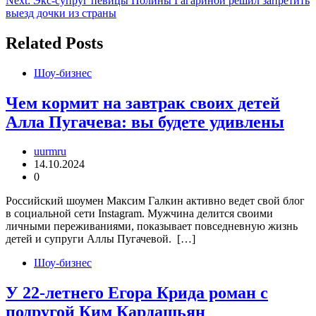
Next:
Экс-супруг певицы Полины Гагариной решил запретить
записям
выезд дочки из страны
Related Posts
Шоу-бизнес
Чем кормит на завтрак своих детей
Алла Пугачева: вы будете удивлены
uurmru
14.10.2024
0
Российский шоумен Максим Галкин активно ведет свой блог
в социальной сети Instagram. Мужчина делится своими
личными переживаниями, показывает повседневную жизнь
детей и супруги Аллы Пугачевой. […]
Шоу-бизнес
У 22-летнего Егора Крида роман с
подругой Ким Кардашьян