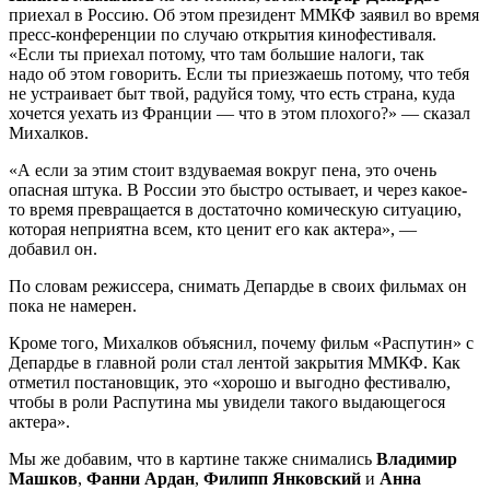
приехал в Россию. Об этом президент ММКФ заявил во время
пресс-конференции по случаю открытия кинофестиваля.
«Если ты приехал потому, что там большие налоги, так
надо об этом говорить. Если ты приезжаешь потому, что тебя
не устраивает быт твой, радуйся тому, что есть страна, куда
хочется уехать из Франции — что в этом плохого?» — сказал
Михалков.
«А если за этим стоит вздуваемая вокруг пена, это очень
опасная штука. В России это быстро остывает, и через какое-
то время превращается в достаточно комическую ситуацию,
которая неприятна всем, кто ценит его как актера», —
добавил он.
По словам режиссера, снимать Депардье в своих фильмах он
пока не намерен.
Кроме того, Михалков объяснил, почему фильм «Распутин» с
Депардье в главной роли стал лентой закрытия ММКФ. Как
отметил постановщик, это «хорошо и выгодно фестивалю,
чтобы в роли Распутина мы увидели такого выдающегося
актера».
Мы же добавим, что в картине также снимались
Владимир
Машков
,
Фанни Ардан
,
Филипп Янковский
и
Анна