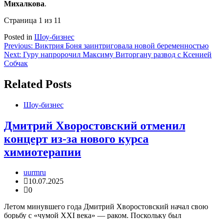
Михалкова
.
Страница 1 из 1
1
Posted in
Шоу-бизнес
Навигация
Previous:
Виктрия Боня заинтриговала новой беременностью
Next:
Гуру напророчил Максиму Виторгану развод с Ксенией
по
Собчак
записям
Related Posts
Шоу-бизнес
Дмитрий Хворостовский отменил
концерт из-за нового курса
химиотерапии
uurmru
10.07.2025
0
Летом минувшего года Дмитрий Хворостовский начал свою
борьбу с «чумой XXI века» — раком. Поскольку был