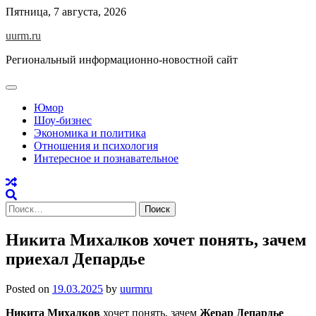
Skip
Пятница, 7 августа, 2026
to
uurm.ru
content
Региональный информационно-новостной сайт
Юмор
Шоу-бизнес
Экономика и политика
Отношения и психология
Интересное и познавательное
Найти:
Никита Михалков хочет понять, зачем
приехал Депардье
Posted on
19.03.2025
by
uurmru
Никита Михалков
хочет понять, зачем
Жерар Депардье