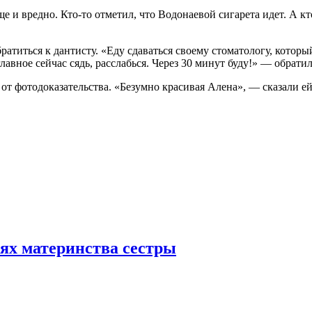
ще и вредно. Кто-то отметил, что Водонаевой сигарета идет. А 
иться к дантисту. «Еду сдаваться своему стоматологу, который 
вное сейчас сядь, расслабься. Через 30 минут буду!» — обратил
ь от фотодоказательства. «Безумно красивая Алена», — сказали е
тях материнства сестры