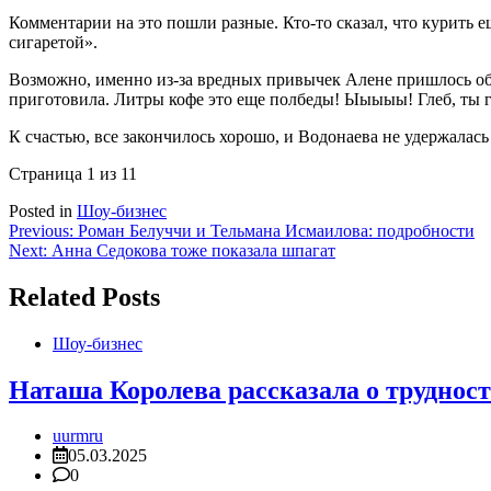
Комментарии на это пошли разные. Кто-то сказал, что курить е
сигаретой».
Возможно, именно из-за вредных привычек Алене пришлось обрат
приготовила. Литры кофе это еще полбеды! Ыыыыы! Глеб, ты гла
К счастью, все закончилось хорошо, и Водонаева не удержалас
Страница 1 из 1
1
Posted in
Шоу-бизнес
Навигация
Previous:
Роман Белуччи и Тельмана Исмаилова: подробности
Next:
Анна Седокова тоже показала шпагат
по
записям
Related Posts
Шоу-бизнес
Наташа Королева рассказала о труднос
uurmru
05.03.2025
0