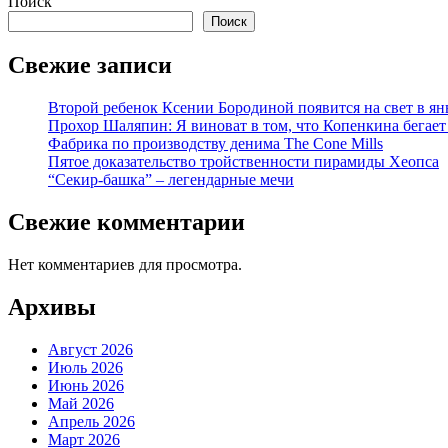
Поиск
Поиск
Свежие записи
Второй ребенок Ксении Бородиной появится на свет в ян
Прохор Шаляпин: Я виноват в том, что Копенкина бегает
Фабрика по производству денима The Cone Mills
Пятое доказательство тройственности пирамиды Хеопса
“Секир-башка” – легендарные мечи
Свежие комментарии
Нет комментариев для просмотра.
Архивы
Август 2026
Июль 2026
Июнь 2026
Май 2026
Апрель 2026
Март 2026