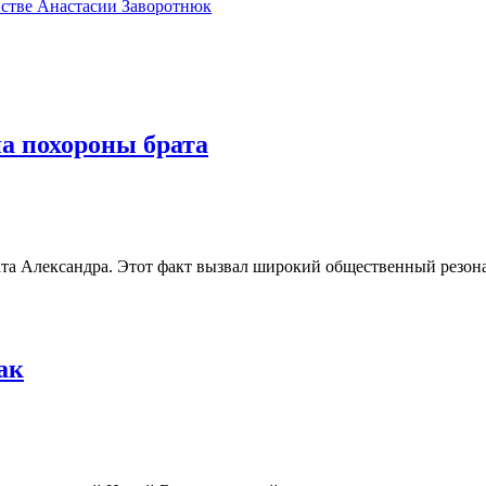
нстве Анастасии Заворотнюк
а похороны брата
та Александра. Этот факт вызвал широкий общественный резона
ак