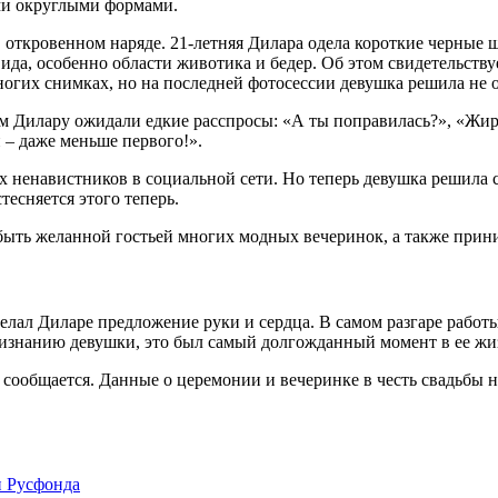
ими округлыми формами.
откровенном наряде. 21-летняя Дилара одела короткие черные 
да, особенно области животика и бедер. Об этом свидетельству
огих снимках, но на последней фотосессии девушка решила не 
м Дилару ожидали едкие расспросы: «А ты поправилась?», «Жирн
и – даже меньше первого!».
х ненавистников в социальной сети. Но теперь девушка решила со
тесняется этого теперь.
ыть желанной гостьей многих модных вечеринок, а также прини
елал Диларе предложение руки и сердца. В самом разгаре работ
изнанию девушки, это был самый долгожданный момент в ее жизн
 сообщается. Данные о церемонии и вечеринке в честь свадьбы н
и Русфонда