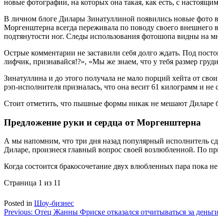
новые фотографии, на которых она такая, как есть, с настоящ
В личном блоге Дилары Зинатуллиной появились новые фото в 
Моргенштерна всегда переживала по поводу своего внешнего ви
подтянутости ног. Следы использования фотошопа видны на мн
Острые комментарии не заставили себя долго ждать. Под посто
лифчик, признавайся!?», «Мы же знаем, что у тебя размер груд
Зинатуллина и до этого получала не мало порций хейта от свои
рэп-исполнителя призналась, что она весит 61 килограмм и не с
Стоит отметить, что пышные формы никак не мешают Диларе б
Предложение руки и сердца от Моргенштерна
А мы напомним, что три дня назад популярный исполнитель сд
Диларе, произнеся главный вопрос своей возлюбленной. По пр
Когда состоится бракосочетание двух влюбленных пара пока не
Страница 1 из 1
1
Posted in
Шоу-бизнес
Навигация
Previous:
Отец Жанны Фриске отказался отчитываться за деньг