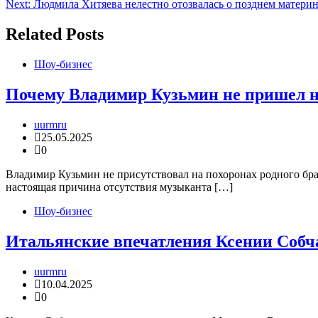
Next:
Людмила Хитяева нелестно отозвалась о позднем матери
по
записям
Related Posts
Шоу-бизнес
Почему Владимир Кузьмин не пришел н
uurmru
25.05.2025
0
Владимир Кузьмин не присутствовал на похоронах родного бра
настоящая причина отсутствия музыканта […]
Шоу-бизнес
Итальянские впечатления Ксении Собч
uurmru
10.04.2025
0