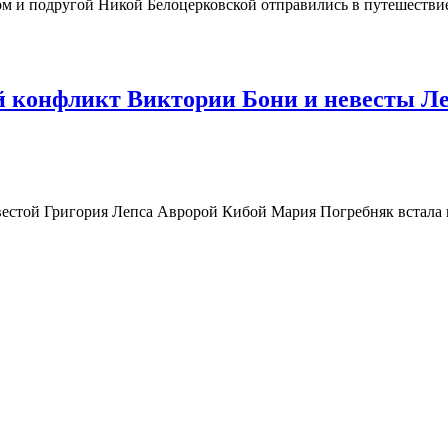
и подругой Никой Белоцерковской отправились в путешествие п
 конфликт Виктории Бони и невесты Ле
естой Григория Лепса Авророй Кибой Мария Погребняк встала н