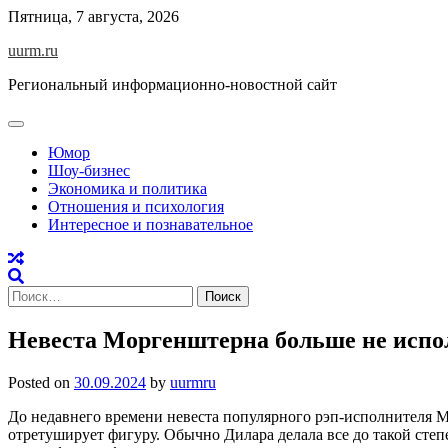
Skip
Пятница, 7 августа, 2026
to
uurm.ru
content
Региональный информационно-новостной сайт
Юмор
Шоу-бизнес
Экономика и политика
Отношения и психология
Интересное и познавательное
Найти:
Невеста Моргенштерна больше не испол
Posted on
30.09.2024
by
uurmru
До недавнего времени невеста популярного рэп-исполнителя M
отретуширует фигуру. Обычно Дилара делала все до такой сте