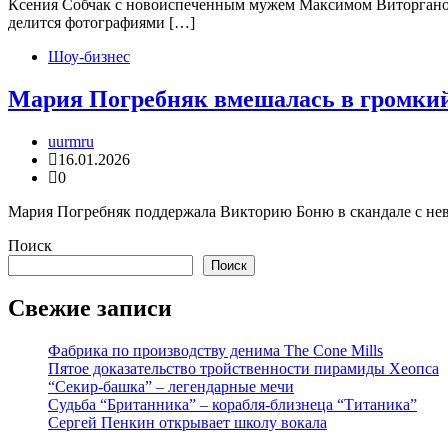
Ксения Собчак с новоиспеченным мужем Максимом Виторганом 
делится фотографиями […]
Шоу-бизнес
Мария Погребняк вмешалась в громкий
uurmru
16.01.2026
0
Мария Погребняк поддержала Викторию Боню в скандале с нев
Поиск
Поиск
Свежие записи
Фабрика по производству денима The Cone Mills
Пятое доказательство тройственности пирамиды Хеопса
“Секир-башка” – легендарные мечи
Судьба “Британника” – корабля-близнеца “Титаника”
Сергей Пенкин открывает школу вокала