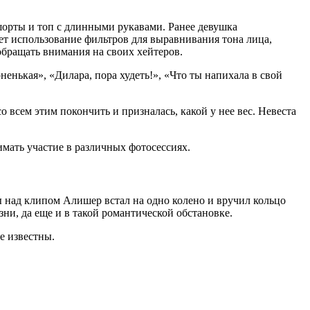
шорты и топ с длинными рукавами. Ранее девушка
ет использование фильтров для выравнивания тона лица,
обращать внимания на своих хейтеров.
енькая», «Дилара, пора худеть!», «Что ты напихала в свой
 всем этим покончить и призналась, какой у нее вес. Невеста
мать участие в различных фотосессиях.
ы над клипом Алишер встал на одно колено и вручил кольцо
и, да еще и в такой романтической обстановке.
е известны.