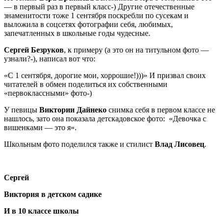
— в первый раз в первый класс-) Другие отечественные
знаменитости тоже 1 сентября поскребли по сусекам и
выложила в соцсетях фотографии себя, любимых,
запечатленных в школьные годы чудесные.
Сергей Безруков
, к примеру (а это он на титульном фото —
узнали?-), написал вот что:
«С 1 сентября, дорогие мои, хоррошие!)))» И призвал своих
читателей в обмен поделиться их собственными
«первоклассными» фото-)
У певицы
Виктории Дайнеко
снимка себя в первом классе не
нашлось, зато она показала детскадовское фото: «Девочка с
вишенками — это я».
Школьным фото поделился также и стилист
Влад Лисовец
.
Сергей
Виктория в детском садике
И в 10 классе школы