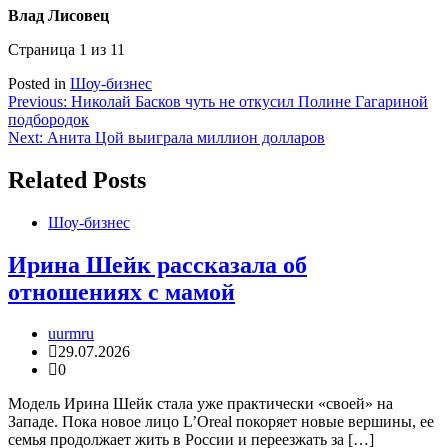
Влад Лисовец
Страница 1 из 1
1
Posted in
Шоу-бизнес
Навигация
Previous:
Николай Басков чуть не откусил Полине Гагариной
подбородок
по
Next:
Анита Цой выиграла миллион долларов
записям
Related Posts
Шоу-бизнес
Ирина Шейк рассказала об
отношениях с мамой
uurmru
29.07.2026
0
Модель Ирина Шейк стала уже практически «своей» на
Западе. Пока новое лицо L’Oreal покоряет новые вершины, ее
семья продолжает жить в России и переезжать за […]