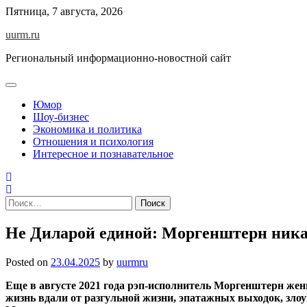
Skip
Пятница, 7 августа, 2026
to
uurm.ru
content
Региональный информационно-новостной сайт
Юмор
Шоу-бизнес
Экономика и политика
Отношения и психология
Интересное и познавательное
Найти:
Не Диларой единой: Моргенштерн никак
Posted on
23.04.2025
by
uurmru
Еще в августе 2021 года рэп-исполнитель Моргенштерн жен
жизнь вдали от разгульной жизни, эпатажных выходок, зло