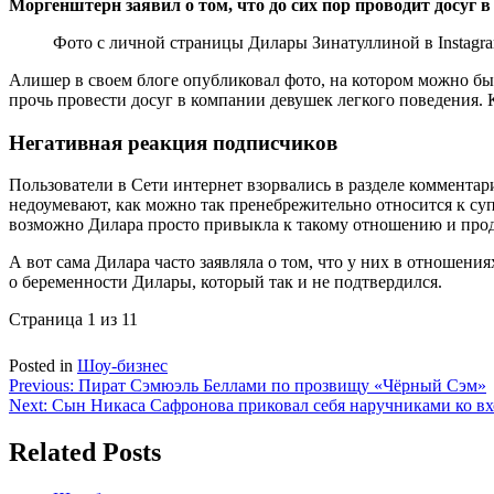
Моргенштерн заявил о том, что до сих пор проводит досуг 
Фото с личной страницы Дилары Зинатуллиной в Instagram:
Алишер в своем блоге опубликовал фото, на котором можно бы
прочь провести досуг в компании девушек легкого поведения. 
Негативная реакция подписчиков
Пользователи в Сети интернет взорвались в разделе коммента
недоумевают, как можно так пренебрежительно относится к суп
возможно Дилара просто привыкла к такому отношению и прод
А вот сама Дилара часто заявляла о том, что у них в отношени
о беременности Дилары, который так и не подтвердился.
Страница 1 из 1
1
Posted in
Шоу-бизнес
Навигация
Previous:
Пират Сэмюэль Беллами по прозвищу «Чёрный Сэм»
Next:
Сын Никаса Сафронова приковал себя наручниками ко вх
по
записям
Related Posts