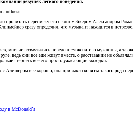
в компании девушек легкого поведения.
 influesii
ло прочитать переписку его с клипмейкером Александром Роман
Клипмейкер сразу определил, что музыкант находится в нетрезво
риев, многие возмутились поведением женатого мужчины, а такж
руге, ведь они все еще живут вместе, о расставании не объявл
олжает терпеть все его просто ужасающие выходки.
ях с Алишером все хорошо, она привыкла ко всем такого рода пер
оду в McDonald`s