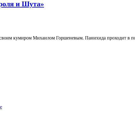
роля и Шута»
своим кумиром Михаилом Горшеневым. Панихида проходит в по
е