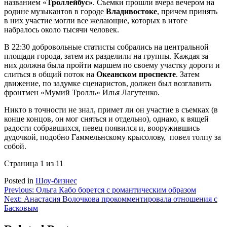
названием «
Троллейбус»
. Съемки прошли вчера вечером на
родине музыкантов в городе
Владивостоке
, причем принять
в них участие могли все желающие, которых в итоге
набралось около тысячи человек.
В 22:30 добровольные статисты собрались на центральной
площади города, затем их разделили на группы. Каждая за
них должна была пройти маршем по своему участку дороги и
слиться в общий поток на
Океанском проспекте
. Затем
движение, по задумке сценаристов, должен был возглавить
фронтмен «Мумий Тролль» Илья Лагутенко.
Никто в точности не знал, примет ли он участие в съемках (в
конце концов, он мог сняться и отдельно), однако, к вящей
радости собравшихся, певец появился и, вооружившись
дудочкой, подобно Гаммельнскому крысолову, повел толпу за
собой.
Страница 1 из 1
1
Posted in
Шоу-бизнес
Навигация
Previous:
Ольга Кабо борется с романтическим образом
Next:
Анастасия Волочкова прокомментировала отношения с
по
Басковым
записям